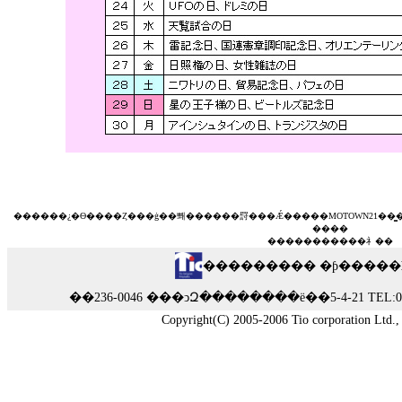
��
����¿�Ѳ�
��
�Ȥ���ġ��뽸
��
����罸
��
�Ǽ���
��
MOTOWN21��
��
��
��
���
��
����礻
��
��������� �ƥ�����
��236-0046 ���ͻԶ��������ë��5-4-21 TEL:045-7
Copyright(C) 2005-2006 Tio corporation Ltd., A