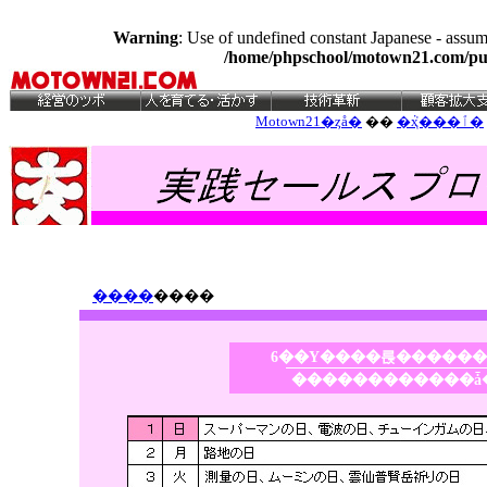
Warning
: Use of undefined constant Japanese - assume
/home/phpschool/motown21.com/pub
Motown21�ȥå�
��
�ܵҳ���ٱ�
����
����
6��Υ����륹�����
������������ǡ