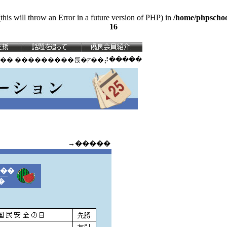
this will throw an Error in a future version of PHP) in
/home/phpschoo
16
�� ���������륹�ץ��⡼�����
→�����
���
�