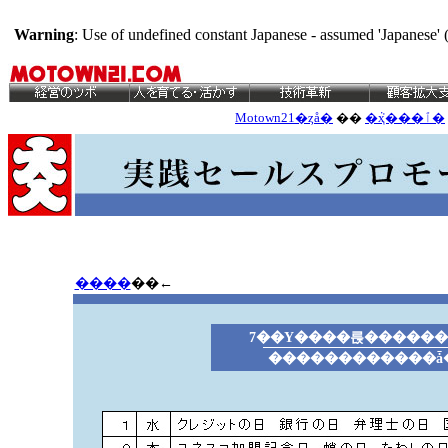
Warning
: Use of undefined constant Japanese - assumed 'Japanese' (
Motown21�ȥå�
��
�ܵҳ���ٱ�
����
��←
7��Υ����륹�����
������������ǡ