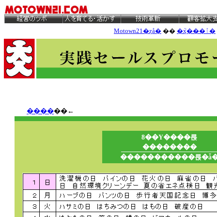
Motown21�ȥå�
��
�ܵҳ���ٱ�
����
��←
8��Υ����륹
��������
�����������륹�ǡ