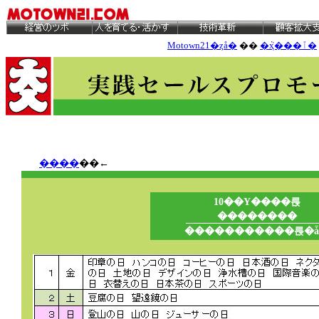
Motown21�ȥå�
��
�ܵҳ���ٱ�
����
��←
10��Υ����륹
��������
�����������륹�