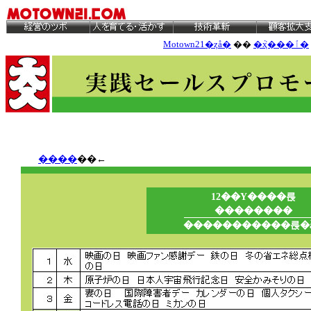
Motown21�ȥå�
��
�ܵҳ���ٱ�
����
��←
12��Υ����륹
��������
�����������륹�