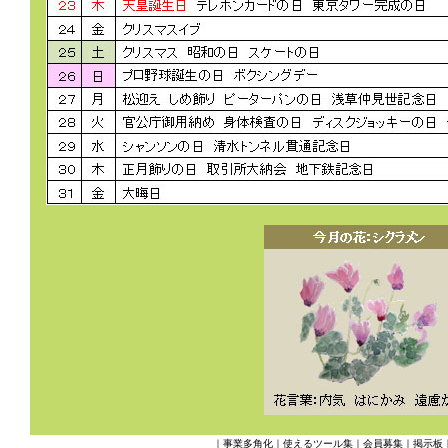
｜
事業多角化
｜
使えるツール集
｜
会員募集
｜
掲示板