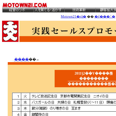
Motown21�ȥå�
��
�ܵҳ���ٱ�
����
��←
2011ǯ2��Υ����륹
��������
�����������륹�