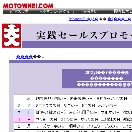
Motown21�ȥå�
��
�ܵҳ���ٱ�
����
��←
2012ǯ3��Υ����륹
��������
�����������륹�