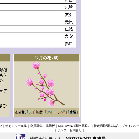
化
｜
使えるツール集
｜
会員募集
｜
掲示板
｜
MOTOWN21事務局案内
｜
特定商取引法表記
｜
プライバシ
｜
リンク
｜
お問合せ
｜
株式会社 ティオ
MOTOWN21 事務局