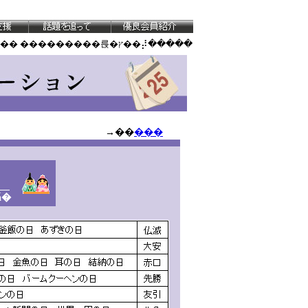
�� ���������륹�ץ��⡼�����
→��
���
ǡ�