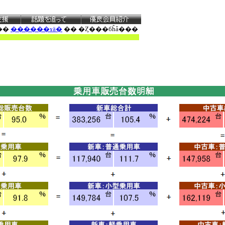
��
������ɤä�
�� �Ȥ���бĥǡ���