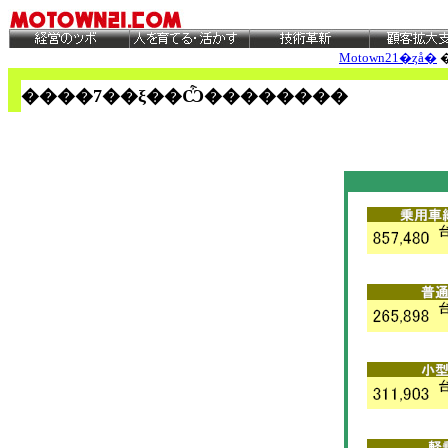
Motown21�ȥå�
����
7
��ξ��Ѽ��������