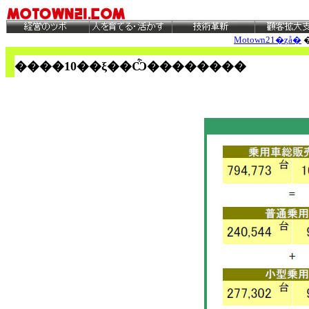
Motown21�ȥå�
����
10
��ξ��Ѽ��������