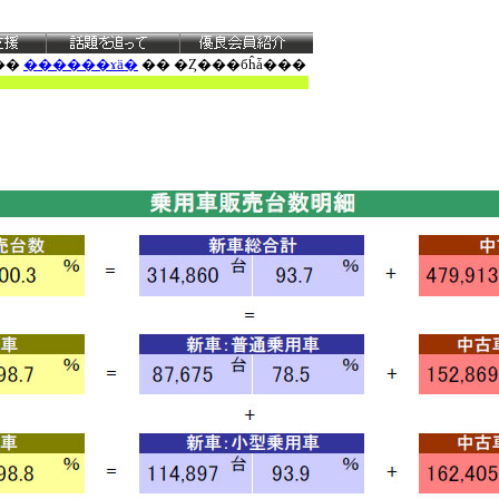
��
������ɤä�
�� �Ȥ���бĥǡ���