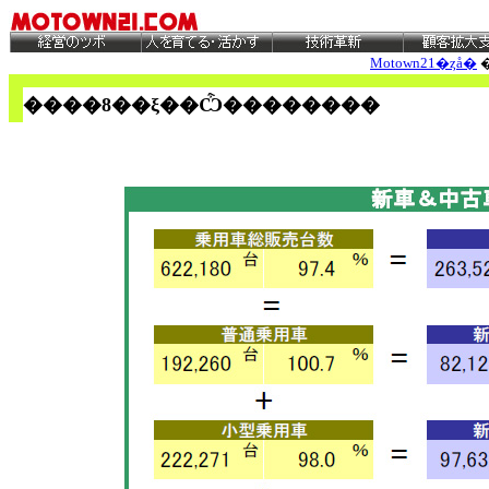
Motown21�ȥå�
����8
��ξ��Ѽ��������