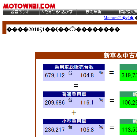
Motown21�ȥå�
����2010ǯ1
��ξ��Ѽ��������