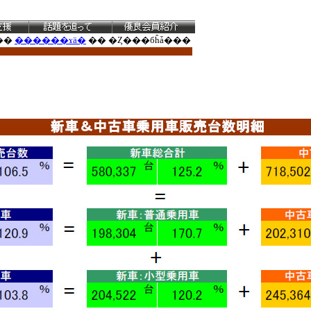
��
������ɤä�
�� �Ȥ���бĥǡ���