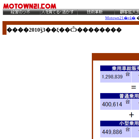
Motown21�ȥå�
����2010ǯ3
��ξ��Ѽ��������