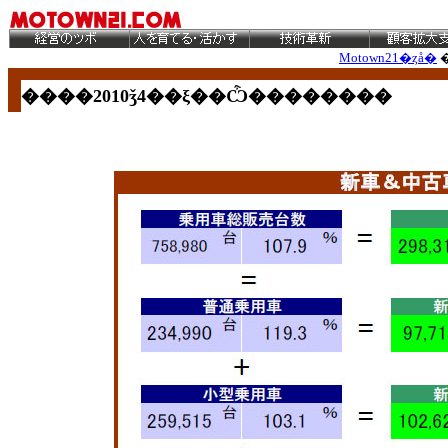
Motown21�ȥå�
����2010ǯ4
��ξ��Ѽ��������