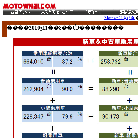
Motown21�ȥå�
����2010ǯ11
��ξ��Ѽ��������