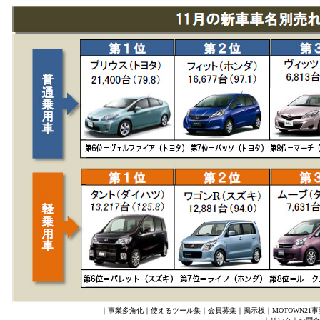
｜
事業多角化
｜
使えるツール集
｜
会員募集
｜
掲示板
｜
MOTOWN21