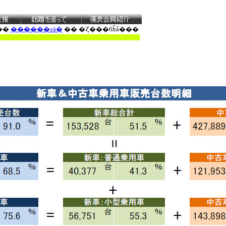
��
������ɤä�
�� �Ȥ���бĥǡ���