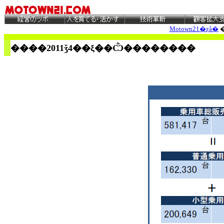
Motown21�ȥå�
����2011ǯ4
��ξ��Ѽ��������