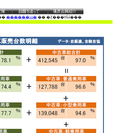
��
������ɤä�
�� �Ȥ���бĥǡ���