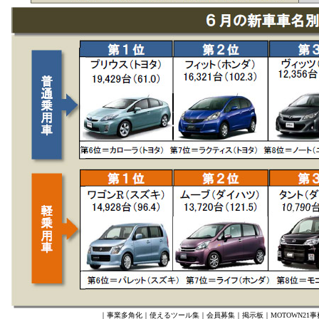
｜
事業多角化
｜
使えるツール集
｜
会員募集
｜
掲示板
｜
MOTOWN21