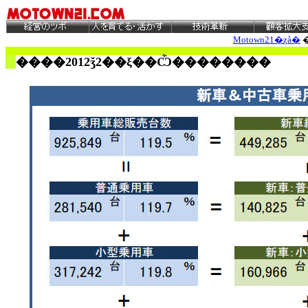
Motown21�ȥå�
����2012ǯ2��ξ��Ѽ��������