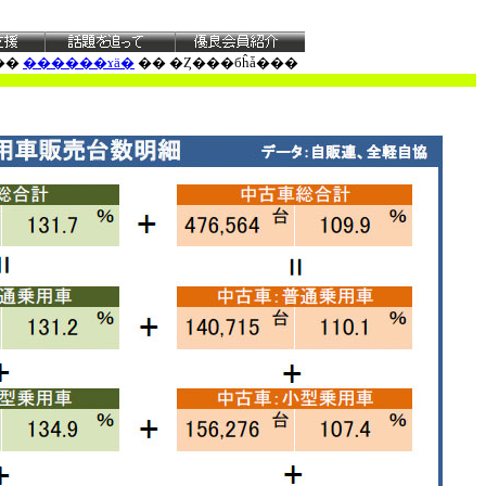
��
������ɤä�
�� �Ȥ���бĥǡ���