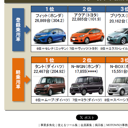
｜
事業多角化
｜
使えるツール集
｜
会員募集
｜
掲示板
｜
MOTOWN21事