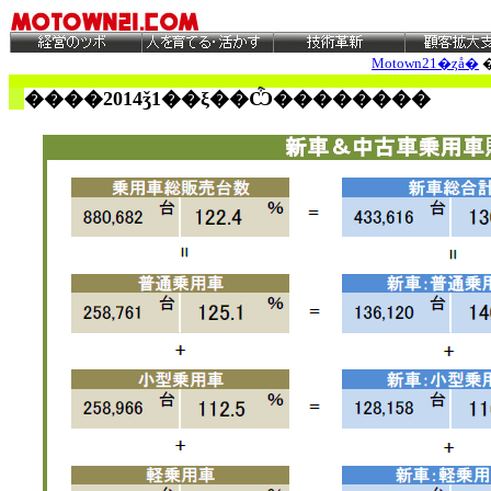
Motown21�ȥå�
����2014ǯ1��ξ��Ѽ��������