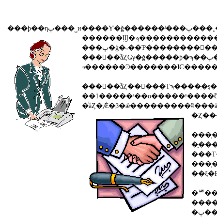
������Ϣ�ϡ��ָ����������������Ǥ
���󥿡��ͥåȤǤγ�ǧ�����ƥ�ϡ��ٻ�ģ��ͽ�����ꡢ����Ϣ�����ۤ��롣��ǯ8��ޤǤˤϲ�Ư������ͽ�����Ʊ�����ƥ�����ѤǤ���Τϡ�����Ϣ���������������������˲�������ǧ�ڹ��졣
���󥿡��ͥåȤ��󶡤���Τϡ����ְ�ȿ��̤Ǽ�֤Υʥ�С��ץ졼�Ⱦ�������Ŀ;����ݸ�δ������顢�ʥ�С��β�
�ͥåȤ�̤Ǽ�β�ǽ���������ʬ���ä��顢�ǽ���ǧ�Ȥ��ƭ�������ɬ�פˤʤ롣�ָ��ڤ���äƷٻ���˽и����ʤꡢ
���ְ�ȿ��̤Ǽ�֤��Ф�
���ְ�ȿ��̤Ǽ�֤
�ꥵ�����������ħ����
�ٻ������Ť�����ְ�ȿ������ޤ��̱�ְ����˴ؤ������������ˤϡ�������ȼ�δ�Ȥ�¿��ˬ�졢�ؿ��ι⤵�򤦤����碌����̱�ְ�������Ѷ�Ū�ʼ�����ޤ꤬�Ԥ��뤳