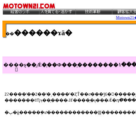
Motown21
������ɤä�
��