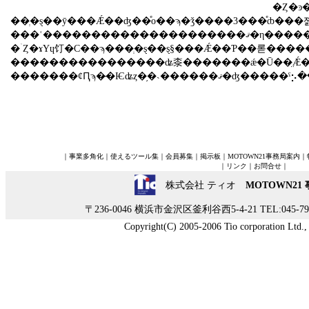
��ְ�ȿ��ȳ���Ǽ��ʤ��ͤο��ϡ�ǯ����3���ͤȸ���졢��ְ�ȿ��
���ʿ�����
�ۤȤ�ɤΥɥ饤�С��ϡ���ְ�ȿ��ȿ§���Ǽ��Ƥ��롣�����٤Ǥϡ����ְ�ȿ��Ǽ�դ���¥�⡢�ٻ��������Ĥ����ʳ���ʬ���ƹԤ����ȤˤʤäƤ��롣����Ǥ��ȿ���Ǽ��ʤ��桼�����Ͽ����ʤ��ȸ��
����������������ʥ桼�������ǽ�Ū��̤Ǽ�Ȥ��
｜
事業多角化
｜
使えるツール集
｜
会員募集
｜
掲示板
｜
MOTOWN21事務局案内
｜
｜
リンク
｜
お問合せ
｜
株式会社 ティオ
MOTOWN21
〒236-0046 横浜市金沢区釜利谷西5-4-21 TEL:045-790-
Copyright(C) 2005-2006 Tio corporation Ltd., A