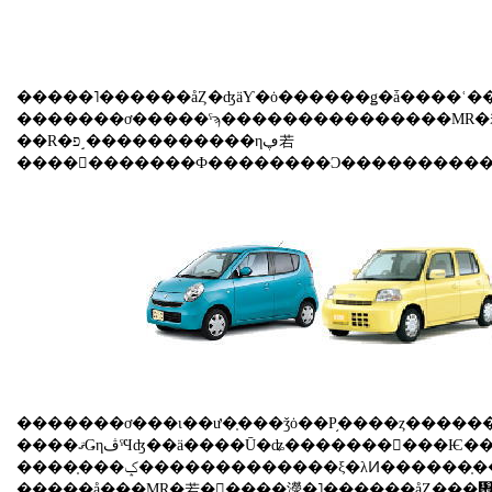
�����˥������åȤ�ʤäƳ�ȯ������ǥ�ǡ����ʿ�
�������ơ�����ˤϡ���������������MR�若��פ�������Ʊ��ǥ�ξ�硢����ε췿�ϡ�Ʊ�Ҥμ�
��R�פ˼�����������ηڥ若
�������ơ���ɩ��ư�֤���ǯȯ��Ρ֥����ȥ������פ�³������ɩ��������2�ƥ�ǥ�Ȥ��ơ������֥֡����פ����������������ϡ��ٻνŤΡ�R2�פ��R���פ�פ碌
����ޤǤηڤˤϤʤ��ä����Ū�ʥ�������󥰤���Ѥ������Ȥ���ħ�������˥��󥸥����ܤ������ߥåɥ��å׹�¤�Ȥ�������ѥ��ȥ�����ɤŨ���뼼
�����å���MR�若�󤬽����濴�˥������åȤ���᤿�Τ��Ф�����ɩ�