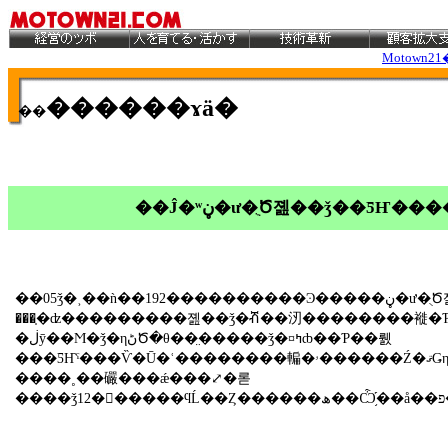
Motown21
������ɤä�
��
��Ĵ�ʷڼ�ư�ֻԾ졢��ǯ��ƼҤ
��05ǯ�˲��ǹ��192����������Ͽ�����ڼ�ư�ֻԾ졣ǯ���������᤯�⿷
���֤�ʣ���������졢��ǯ�ⶥ��㲽��������褷�
�ڶȳ��Ϻ�ǯ�ηڻԾ�θ��̤�����ǯ�¤ߤȸ��Ƥ��뤬
���ƼҤˤ���Ѷ�Ū�ʿ��������䡢�ۥ������Ź�ޤǤηڤμ�갷�����Ϥˤ�ꡢ�Ծ줬
����˳��礹���ǽ���⤢�롣
����ǯ12������ϥĹ��Ȥ������ھ��Ѽ֥֡��å��פ�ȯ�䡣�㤤