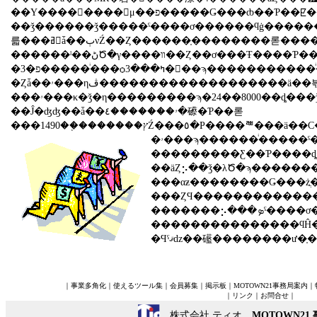
��ǯ������ǯ�����ˤ����ơ������ϥġ�����������ɩ��³����������ǯ�ϡ��ޤ��ޤ��ڤο
������ˡ��ڻԾ�γ����װ��Ȥ��ơ���Ŧ����Ƥ���Τϡ��ۥ����Ź�Ǥη����䳫�Ϥ����ۥ���ϸ��ԤΡ֥ץ��ס֥٥�Ρס֥��ꥪ
�פ�3�����ͥ���ѻߤ���3���ϡ�����������ͥ�֥ۥ���פ˰��ܲ����롣3��ȯ��ͽ��ο����֤��顢���ּ�ʻ��Ȥʤ롣����ޤǥץ�������ּ���ä��ڤ�����Ź�Ǥμ�갷���Ȥʤ뤳
�Ȥǡ��ۥ���ηڤ�������������������ä
���ۥ���κ�ǯ�η���������ϡ�24��8000��ȡ���ǯ���Ф�5.7��θ����Ȥʤä����ڻԾ�ǤΥ�������12.8��ȡ���ǯ�ˤ����0.2�ݥ�����㲼�����ڻԾ줬
��Ĵ�ʤʤ��ǡ��ۥ�������٤�礤�Ƥ��롣
���ץ��������֤�1490Ź���٥�Ρ����ꥪ���ä��С�2400Ź�Ǥΰ����Ȥʤꡢñ��׻��Ǥ����С����������6��������뤳�Ȥˤʤ롣
���������Ƹ��Ƥ����ȡ��ڻԾ�ϡ��ޤ��ޤ����礹��褦�˸����뤬�������������ڽ���Ĺ�ϡ�192��193���椬�³�������ϲ��
��äȤ⡢��ǯ�λԾ�ϡ�����
���ȤϤ������������������ϥĤΥȥå��褤�ϡ�����ޤ��ޤ��㤷���ʤ뤳�Ȥ��ܤ˸
�������⡢
���������������ϥĤ��褤�ˡ���ǯ�ϻ�ɩ�κ������ۥ���������ֳ��礬�ؤ
｜
事業多角化
｜
使えるツール集
｜
会員募集
｜
掲示板
｜
MOTOWN21事務局案内
｜
｜
リンク
｜
お問合せ
｜
株式会社 ティオ
MOTOWN21