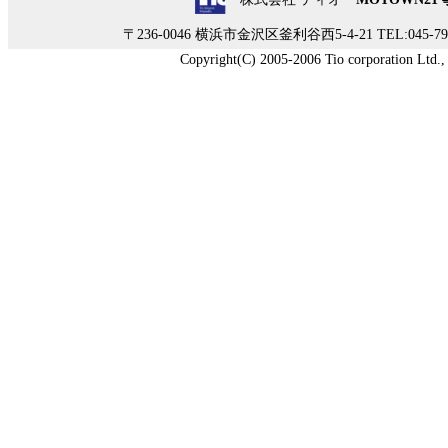
〒236-0046 横浜市金沢区釜利谷西5-4-21 TEL:045-790-
Copyright(C) 2005-2006 Tio corporation Ltd., A