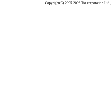
Copyright(C) 2005-2006 Tio corporation Ltd., A