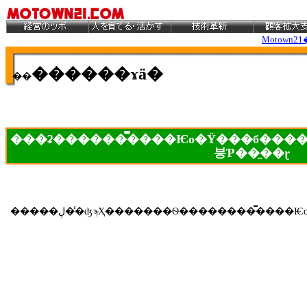
Motown21
������ɤä�
��
���ʡ������̿����Ѥο�Ÿ���б�������Ͽ���٤
븡Ƥ��̤��ɽ