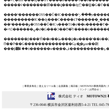
��٥�˻ߤޤäƤ���ʤ��ǤΥ����ӥ����Ϥ��ä������ˡ��������������ϡ������ӥ����������餢�����١�ͽ�ۤ���Ƥ������礭�����򤷤Ƥ��ޤä��ʾ塢���Ȥ��ǥ����顼
����³������OSS��Ŭ�Ѥ�����ˤ⡢���֤ο����
���������Ѥ��ʤ���С����٤Ƥ�̵�̤����˽���äƤ��ޤ���ǽ�������롣
��³�����ؤ�OSS��Ŭ�Ѥϡ���Τΰ�ư��ɤ�����Τ����Ȥ��ä�����Τۤ��ˡ����������Τ�­
�¤ߤ򤽤������ڼ�ư�֤Ǥ���Ͽ�֤�Ʊ�ͤΥ����ӥ
�������β���ˤĤ��ơ��ط���ģ�ϻ����ˤ��ä��긡Ƥ����������٤������򤷤���ǡ���³�����ؤ�OSS�򥹥����Ȥ�����ɬ�פ����롣
Ʊ��Ƥ��Ǥ��������������Ǥμ�̳�ؤαƶ��䥷
｜
事業多角化
｜
使えるツール集
｜
会員募集
｜
掲示板
｜
MOTOWN21事務局案内
｜
｜
リンク
｜
お問合せ
｜
株式会社 ティオ
MOTOWN21
〒236-0046 横浜市金沢区釜利谷西5-4-21 TEL:045-790-