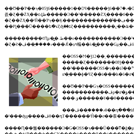
��Ʊ��Ƥ��ϡ�05ǯ6�����1��򳫻Ϥ�����ǯ6��ޤ�7�󳫺Ť��Ƥ�������ǯ12��ˡ���Ͽ������Ż�Ū�󶡡סּ�ư�֤���Ͽ��³���ι��������ŻҲ��פˤĤ��ƤȤ�ޤȤ�Ƥ��ꡢ����κǽ����Ǥϡ��إʥ�С��ץ
졼�Ȥ��ŻҲ��٤ȡظ�����Ͽ��³�����ŻҲ����б�������ư�ָ����ڤΤ������٤ˤĤ��Ƹ�Ƥ������̤�ޤȤ᤿���ʥ�С��ץ졼
�Ȥ��ŻҲ��ˤĤ��Ƥϡ��Ķ������������̽��ڡ��Ⱥ�ʤɤν�����ˤĤ��ơ־����̿����Ѥ�Ȥä���ư�֤˴ؤ���Ƽ����Ȥߤ��ʤ��뤿
���������ȼԤμ�̳�˴ط��ο�����������Ͽ��³�����ŻҲ����б�������ư�ָ����ڤΤ������Ǥϡ���ư����ͭ�ط���³���Υ�󥹥ȥåץ����ӥ���OSS�ˤ���³������Ŭ�Ѥ���뤳
��OSS�Ϻ�ǯ12��˿��ֿ����
�����Ȥ�������08ǯ���ɤ��оݥ����ӥ�����ż֤ο�����Ͽ����ž��Ͽ���ѹ���Ͽ��������Ͽ����³�����˳��
��³������OSS�ϡ��ä˥��ꥢ
��Ʊ��Ƥ��Ǥϡ�OSS������ˤ�������μָ��ڤΤ������ˤĤ��ơ��ŻҲ���
���������ָ��ڤϼ�ư�֤ؤ������դ�����̳�դ����Ƥ���ۤ�����ư�֤μ������Ǥ����Ѥ���Ƥ��뤳�Ȥ��θ���ָּ��ڤμ�갷
���ޤ����ָ��ڤθ��դ���̤ǹԤ����Ȥˤ������Ǥ⡢��³�������μָ��ڤ���Ǽ�ѻߤ䡢��λ�̳��ʳ��ξ��Ǽָ��ڤΰ�����Ǥ���褦�ˤ����ꡢ͹���Ǥ���褦
����Ԥ��뿷�ֿ�����Ͽ�Ǥ�OSS�ϡ���Ū���ܿͳ�ǧ