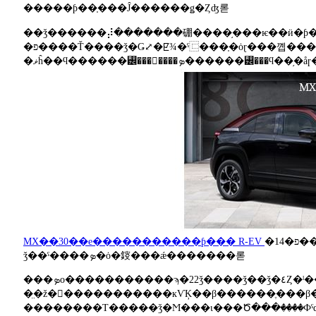
�����ƥ��֤���Ĵ������ǥ�Ȥʤ롣
��ǯ������⡼�������硼����֥���ѥ��ӥ�ƥ
�פ����Ť����ǯ�Ǥ⤢�ꡢ¾�ˤ⿷���֤�ȯɽ���꼡����ǽ�����⤤��
�ޥĥ��ϥ������꡼���󥸥����ܤ������꡼��
MX��30��e�����������ƥ��� R-EV
�פ�14���˹���ǽ���Ϫ������
ǯ��ˤ����ܤ�ȯ�䤹���ǽ�������롣
���ܤο�����������ϡ�22ǯ����ǯ��ǯ�٤Ȥ�ˡ����ƥ���ɤ�ȴ���졢�����裴
�̤�ž������������кѴĶ��β������ֶ���β����
��������Τ�����ǯ�Ϻ���ι���Ծ���ꤦ����Ф