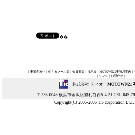
��
｜
事業多角化
｜
使えるツール集
｜
会員募集
｜
掲示板
｜
MOTOWN21事務局案内
｜
｜
リンク
｜
お問合せ
｜
株式会社 ティオ
MOTOWN21
〒236-0046 横浜市金沢区釜利谷西5-4-21 TEL:045-790-
Copyright(C) 2005-2006 Tio corporation Ltd., A