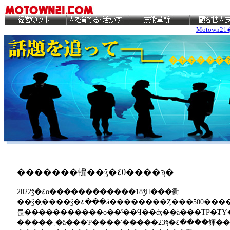
Motown21
�������䡢��ǯ�٤θ��̤��ϡ�
2022ǯ�٤ο������������18ǯ�ٰ��衢
��ǯ�֤����ǯ�٤���ä��������Ȥ���500���������ߡ����������ʥ����
륹�����������ο��ˤ��Ϥ��ʤ��ä���ΤΡ�ȾƳ��
�����˲�ä���Ƥ����ʹ�����23ǯ�٤����餫���;夲���꼡