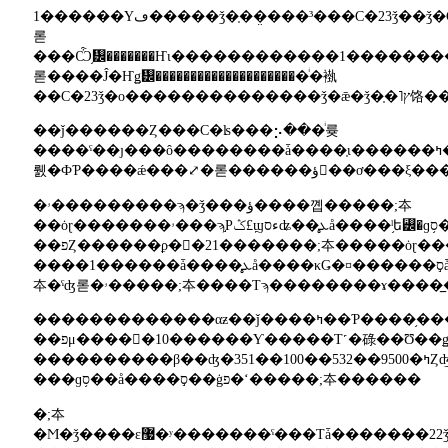
1������Υڡ�����ǯ�֤��̤���³���С�23ǯ��ǯ�Ǥ�484����ޤǲ������뤳�Ȥˤʤ
롣
���Ѽ֥᡼�������Ҥι������������1��������߷פ���ǯƱ����1�����پ��äƤ���Τ��Ф���͢�Фϸ����
롣����Ĵ�Ҥǥ᡼���������������������ͥ�褹
��С�23ǯ
��ǰ������Ȥ���С�ʪ���⡢���ͥ륮
����ˤ��ȷ���ô��������ǡ����֤ι������ߤ��ꤨ�ʤ����ɤ����Ȥ������Ȥ�����ʸ������ΤΡ�����󥻥
뤬�ФƤ����ǽ���⤢�롣����
�ۥ���������ϡ�ǯ���ؤ����꼡�����;夲
��ȯɽ�������ۥ���ϡ֣Ρݣ£ϣءסʥ��̥ܥå����ˡ֥ե꡼�ɡס֥��ƥåץ若
��פȤ������ϼּ�򣴷�21�������;夲�����ȯɽ�������;夲
����1������ǡ����̥ܥå����κǤ�¤������ס֣ǡפ�144��8700�ߤ���146��8500�ߤ�1.4����;
夲�ˤʤ롣�ۥ�����;夲����Τϡ��������ɤ��
������������­�αƶ��ǰ����ߤ��Ƥ����֥������ȥ쥤
��פμ����򣴷�10������Ƴ�����Τ˹�碌��Ʊ��ǥ�β��ʤ�3��10������夲
����������β��ʤ�351��100��532��9500�ߤȤʤ롣���Τۤ����֥����Х�ס֥��륰
���ɡס֥��å����ס֣��ġפ�ʻ�����;夲������
�;夲
�Ϻ�ǯ����ε޷�ʸ�������ˤ���Τǡ�������22ǯ�ˡ֥꡼�աס֥�����פȤ��ä��ŵ���ư�֡ʣţ֡ˤ򡢻�ɩ��ư�֤�֣�˥������ţ֡פ�ץ