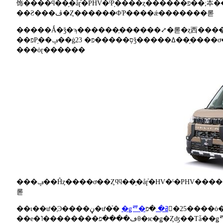
饰����ϥ��֥�åɼ֡�PHV�ˤΡ֥����ȥ������פ��;夲���������塢¾�᡼�����Ǥ��;夲
��Ƨ���ڤ�Ȥ������ФƤ����ǽ�������롣
�����Ǻ�ǯ�ϡ������֤������⤢�롣�ȥ西���
��פΡ֥��ݡ��ġס֥�����פ� 23ǯ�����ߡ��֥����ơ��ȡפ�24ǯ��ȯ�䤹
���ȯɽ������
���ݡ��Ĥȥ����ơ��Ȥϥϥ��֥�åɼ֡�HV�ˤ�PHV�����ꤷ��������ˤ�HV��ǳ�����Ӽ֡�FCV�ˤ����ꤹ�
롣
�ǥꥫ�ߥ�
�פ򣵷�25����ȯ�䤹�롣
��ɩ��ư�֤Ͽ����ڼ�ư�֡�
��e�˥��������ڡ����פθ�ѥ�ǥ�Ȥʤ��Τǡ��ǥꥫ��̾�Τ�ǥ�����������졢