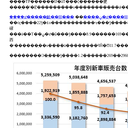
����ΤΡ������Ĳ�äΤ���ζ������俷
���ָ��̤ˤ�ꡢ���������ο�����������ǽ
���ܼ�ư�����䶨��Ϣ���
��
����ڼ�ư�ֶ��
��ȯɽ����22ǯ�٤ο�����������ϡ���ǯ����4.0������438��5649����ä����ä˿��Ӥ��
礭
���ä��Τ��ڼ�ư�֤ǡ���ǯ����8.9������169��2689����ä����֥����̤���������Ǥϡ��ȥ
西
��������Ͽ�֤���ǯ����1.2������269��2