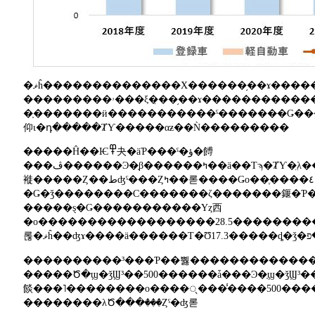
�ޥĥ��������������Х������֥��ɤ��������Ȥʤä������ȥ西
���������ۥ���ξ�̣��֥��ɤ�����������������ޥ��ʥ����ä����緿
�֤�������ӥ�����������ˤ������ּ�Ǥ�����������ΰ����ߤ�Ʊ36.5����
仰ɩ�դ�����ȾƳ����­�αƶ��Ǹ���������
�����Ĥ��Ѥ߾夬�äƤ���ˤ�ؤ�餺
���ڤ������Ͽ�֤β������ߤ��ä��Τϡ�ȾƳ�̤λ����̤��ڤ�����Ͽ�֤�����¿�����Ȥ˲ä����޷�ʱ߰¤οʹԤ��طʤˡ����᡼������͢�Ф�ͥ�
褷�����Ȥ��طʤˤ���Ȥߤ��롣����Ǥο��ֶ����٤줬³���Ƥ��뤳�Ȥ�Ƨ�ޤ����ȥ西
�Ǥ�ǯ��������Ϲ�������ζ�������䤷�Ƥ
�����ȿ�Ǥ�����������Υȥ西
�ο������������������28.5���������������á���Ͽ���
����������³���Ƥ��뿷������������
�����Ծ�ϣ�ǯϢ³��500������ǡ���Ͽ�֤ϣ�ǯϢ³��300��������������ڤ��®�˲������Ƥ���ȤϤ��������Ȥ��Ƥϡ��꡼�ޥ󥷥�
餤���˥��������ο����ᤷ���̾����500�����٥�ˤ�äƤ��
��������λԾ���ꤦ���Ȥˤ�ʤ롣