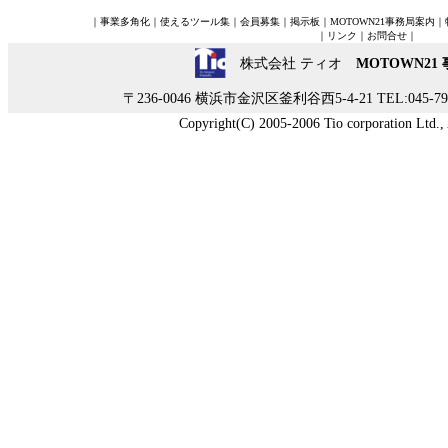
｜
事業多角化
｜
使えるツール集
｜
会員募集
｜
掲示板
｜
MOTOWN21事務局案内
｜
｜
リンク
｜
お問合せ
｜
株式会社 ティオ
MOTOWN21
〒236-0046 横浜市金沢区釜利谷西5-4-21 TEL:045-790-
Copyright(C) 2005-2006 Tio corporation Ltd., A