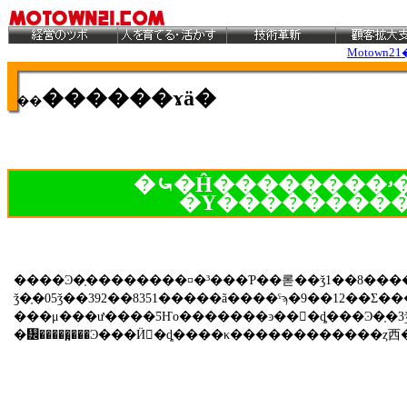
Motown21
������ɤä�
��
�⤿�Ĥ��������ۥ�����ȥ西
�Υ���������
����Ͽ�֤��������¤�³���Ƥ��롣��ǯ1��8����
ǯ�֤�05ǯ��392��8351�����ã����ˤϡ�9��12��Σ���
���μ���ư����ƼҤο�������ͽ��򸫤�ȡ���Ͽ�֤�
�᡼�����̤���Ͽ���Ӥ򸫤�ȡ����κ������������ȥ