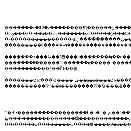
�����֥��ɤ�ޤ�0.2��������ǯƱ������ݻ����Ƥ���Τ��Ф���������Ʊ18.7�󸺡��ۥ����Ʊ11.5�󸺤�2�����θ����ȤʤäƤ��롣
�бĺƷ���λ�ɩ��ư�֤�5.5�������ޥĥ�����ǯ���ǤϤ��뤬6.9�󸺤�1����Υޥ��ʥ��ˤȤɤޤäƤ��롣
�ޤ���������������ϥĤ⡢����������ʤ�������Ͽ�֤����Ԥ�����¤����䤷�Ƥ��롣�������Ƹ���ȡ����ּ�ʻ�䡢
�������ϡ���ǯ4��˥֥롼���ơ�������åɥ��ơ����μ
�������θ��̤����äơ������η�����ϵ������
�����������ǿ��ӤƤ��롣
�������ˤȤäơ���갷���ּ�˷ڤ��ä�ä����Ȥϡ���������Υܥ�塼���û��Ū�����䤹
����������ǤϤ��ä��������丽�줬���䤹���ڤ����ä���̡���Ͽ�֤�ͽ�۰ʾ���������Ȥ��������ˤʤäƤ
Ʊ�Ҥϡ�����������������Ĺ�ο�Ƭ�ش��β��ǡ�������бķײ������180�פǷǤ������ߥåȥ��Ȥΰ�ġ�����100�������Τ�ã�������������ڤμ�
갷���ˤ�������������礵������������ȿư���礭�������������05ǯ1