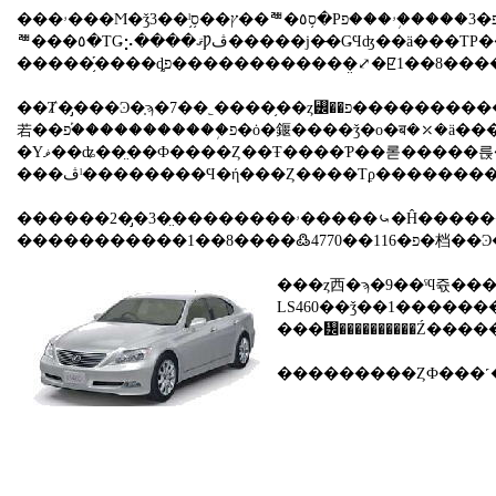
���ۥ���Ϻ�ǯ3��ˡ֥ץ��ס֥��ꥪ�ס֥٥�Ρפ�3�����֥ۥ���פ˰��ܲ��������衢�ץ��Ź��������ä��ڤ򤹤٤Ƥ�Ź�ޤǰ����褦�ˤ������쥯�
ꥪ���٥�ΤǤ⡢����ޤǷڤ�����ϳ�̵�ǤϤʤ��ä���ΤΡ�����������ּ�˲ä�ä����Ȥ���������������Ƥ��롣
�����֥֡����ȡפ������������̤⤢�ꡢ1
��Ⱦ�̡���Ͽ�֤ϡ�7��˿����֥��ȥ꡼��פ����������ˤ�ؤ�餺��8����������ǯƱ������21�󸺤��Կ���ˤ�Ƥ��롣�����֥��ƥåץ
若��פ�֥����������֡פ�ȯ�䤷����ǯ�ο�ब�⤫�ä����Ȥ��װ�������������Ʊ���褦�ˡ��ڤ���Źʻ�䲽
�Υޥ��ʥ��̤��Ф����Ȥ��Ŧ����Ƥ��롣�����륹�ˤȤäơ��ڤ���Ͽ�֤⣱��ϣ��档���䤹
���ڤˡ��������Ϥ�ή���Ȥ����Τϼ������
������2�̡�3�̤��������ۥ�����⤿�Ĥ������ǡ��ȥ西����¤˥����������ƻ�����Ǥ��롣�쥯�����֥��ɤ�ޤ᤿�ȥ西
���ȥ西�ϡ�9��ˤϥ쥯�����֥�����˾�Ρ�LS460�פ�ȯ
LS460��ǯ��1����������ײ衣��������ϡ�������������40��ǯ����������Ź����45�
���᡼����������Ź���
���������ȤФ���˹�