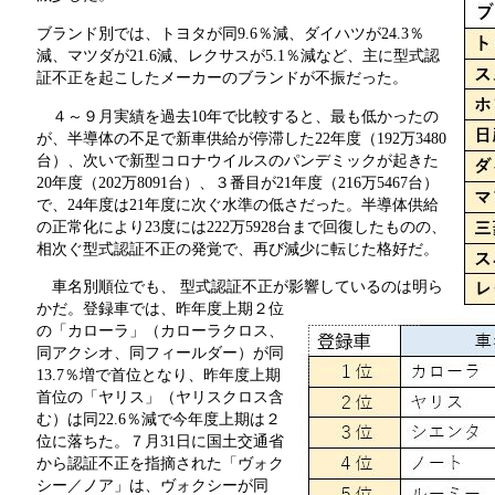
ブランド別では、トヨタが同9.6％減、ダイハツが24.3％
減、マツダが21.6減、レクサスが5.1％減など、主に型式認
証不正を起こしたメーカーのブランドが不振だった。
４～９月実績を過去10年で比較すると、最も低かったの
が、半導体の不足で新車供給が停滞した22年度（192万3480
台）、次いで新型コロナウイルスのパンデミックが起きた
20年度（202万8091台）、３番目が21年度（216万5467台）
で、24年度は21年度に次ぐ水準の低さだった。半導体供給
の正常化により23度には222万5928台まで回復したものの、
相次ぐ型式認証不正の発覚で、再び減少に転じた格好だ。
車名別順位でも、
型式認証不正が影響しているのは明ら
かだ。登録車では、昨年度上期２位
の「カローラ」（カローラクロス、
同アクシオ、同フィールダー）が同
13.7％増で首位となり、昨年度上期
首位の「ヤリス」（ヤリスクロス含
む）は同22.6％減で今年度上期は２
位に落ちた。７月31日に国土交通省
から認証不正を指摘された「ヴォク
シー／ノア」は、ヴォクシーが同