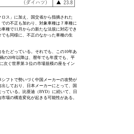
クロス」に加え、国交省から指摘された
」での不正も加わり、対象車種は７車種に
車種で11月からの新たな法規に対応でき
タでも同様に、不正のなかった車種の生
向をたどっている。それでも、この10年あ
禍の20年以降は、暦年でも年度でも、平
国に次ぐ世界第３位の市場規模の座をイン
。
シフトで勢いづく中国メーカーの攻勢が
進出しており、日本メーカーにとって、国
っている。比亜迪（BYD）に続いて、日
内市場の構造変化が起きる可能性がある。