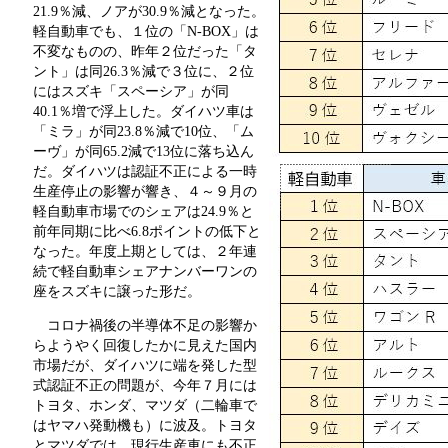
21.9％減、ノアが30.9％減となった。
軽自動車でも、１位の「N-BOX」は
不変なものの、昨年２位だった「タ
ント」は同26.3％減で３位に、２位
にはスズキ「スペーシア」が同
40.1％増で浮上した。ダイハツ車は
「ミラ」が同23.8％減で10位、「ム
ーヴ」が同65.2減で13位に落ち込ん
だ。ダイハツは認証不正による一時
生産停止の影響が響き、４～９月の
軽自動車市場でのシェアは24.9％と
前年同期に比べ6.8ポイントの低下と
なった。年度上期としては、２年連
続で軽自動車シェアナンバーワンの
座をスズキに譲った形だ。
コロナ禍後の半導体不足の影響か
らようやく回復したかに見えた国内
市場だが、ダイハツに端を発した型
式認証不正の問題が、今年７月には
トヨタ、ホンダ、マツダ（二輪車で
はヤマハ発動機も）に波及。トヨタ
とマツダでは、現行生産車にも不正