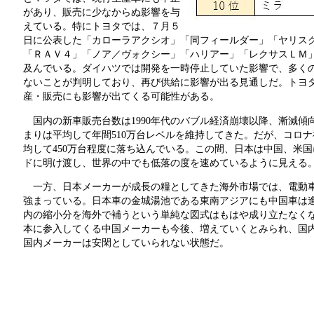
があり、販売に少なからぬ影響を与
えている。特にトヨタでは、７月５
日に公表した「カローラアクシオ」「同フィールダー」「ヤリス
「ＲＡＶ４」「ノア／ヴォクシー」「ハリアー」「レクサスＬＭ
及んでいる。ダイハツでは開発を一時停止していた影響で、多くの
ないことが判明しており、再び供給に影響が出る見通しだ。トヨ
産・販売にも影響が出てくる可能性がある。
国内の新車販売台数は1990年代のバブル経済崩壊以降、漸減傾
まりは平均して年間510万台レベルを維持してきた。だが、コロナ
均して450万台程度に落ち込んでいる。この間、日本は中国、米
ドに明け渡し、世界の中でも低落の度を速めているように見える
一方、日本メーカーが成長の糧としてきた海外市場では、電動車
強まっている。日本車の金城湯池である東南アジアにも中国車は
内の縮小分を海外で補うという単純な図式はもはや成り立たなくな
本に参入してくる中国メーカーも今後、増えていくとみられ、国
国内メーカーは安閑としていられない状態だ。