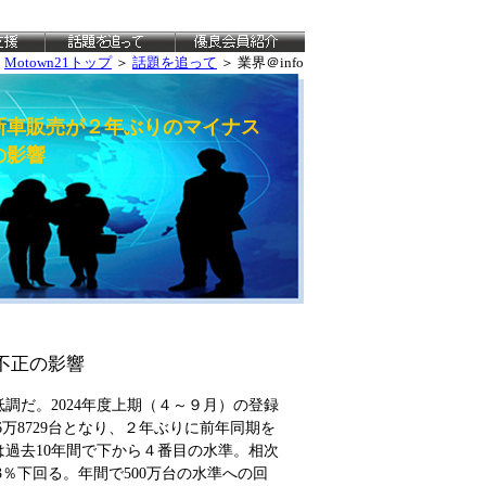
Motown21トップ
＞
話題を追って
＞ 業界＠info
新車販売が２年ぶりのマイナス
の影響
不正の影響
だ。2024年度上期（４～９月）の登録
6万8729台となり、２年ぶりに前年同期を
過去10年間で下から４番目の水準。相次
3％下回る。年間で500万台の水準への回