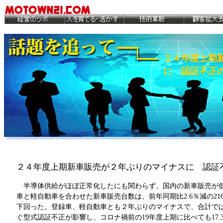
２４年度上期
に 認証不正
２４年度上期新車販売が２年ぶりのマイナスに 認証
半導体供給がほぼ正常化したにも関わらず、国内の新車販売が低調
車と軽自動車を合わせた新車販売台数は、前年同期比2.6％減の21
下回った。登録車、軽自動車とも２年ぶりのマイナスで、合計では
ぐ型式認証不正が影響し、コロナ禍前の19年度上期に比べても17.