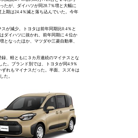
ったが、ダイハツが同28.7％増と大幅に
上期は24.4％減と落ち込んでいた。今年
スが減少。トヨタは前年同期比0.4％と
日産はダイハツに抜かれ、前年同期に４位か
5％増となったほか、マツダや三菱自動車、
登録、軽ともに３カ月連続のマイナスとな
少した。ブランド別では、トヨタが同4.9％
がいずれもマイナスだった。半面、スズキは
持した。