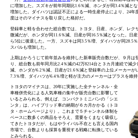
に増加した。スズキが前年同期比1.6％減、ホンダが同3.4％減とな
増加した。ダイハツは認証不正による一時生産停止により、24年度
度はそのマイナスを取り戻した格好だ。
登録車と軽を合わせた総台数では、トヨタ、日産、ホンダ、レクサ
微減だが、ホンダが同11.6％減、日産が同16.5％減となった。
ら5位に後退した。一方、スズキは同3.5％増、ダイハツが同28.
スバルも増加した。
上期はかろうじて前年並みを維持した新車販売台数だが、９月は
り、総台数も前年同月比2.4％減の42万8214台と３カ月連続で減
減、ホンダが6.2％減、日産が21.6％減と登録車の上位メーカー
7.3％増、ダイハツが6.4％増と軽が主力のメーカーはプラスを維
トヨタのマイナスは、20年に実施した全チャンネル・全
車種併売化による人気車種の集中が販売台数に影響して
いるとみられる。例えば、コンパクトミニバンの「シエ
ンタ」は、ハイブリッド車の納期が６カ月かかる（トヨ
タ・ホームページより）。これまで５チャンネル体制を
ベースに数多くの商品をそろえ、需要をくまなく吸収し
てきたトヨタだが、もはやライバル不在とも言える国内
市場で、台数よりも採算を重視する戦略に転換している
とみられる。