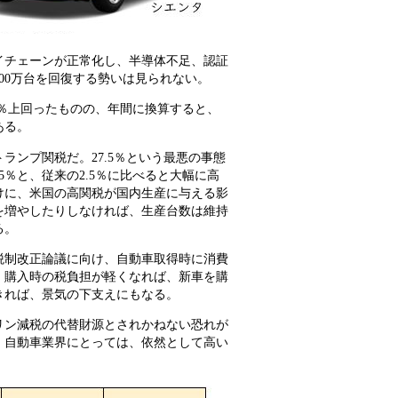
ライチェーンが正常化し、半導体不足、認証
00万台を回復する勢いは見られない。
5.0％上回ったものの、年間に換算すると、
ある。
ンプ関税だ。27.5％という最悪の事態
％と、従来の2.5％に比べると大幅に高
けに、米国の高関税が国内生産に与える影
を増やしたりしなければ、生産台数は維持
る。
の税制改正論議に向け、自動車取得時に消費
。購入時の税負担が軽くなれば、新車を購
きれば、景気の下支えにもなる。
リン減税の代替財源とされかねない恐れが
。自動車業界にとっては、依然として高い