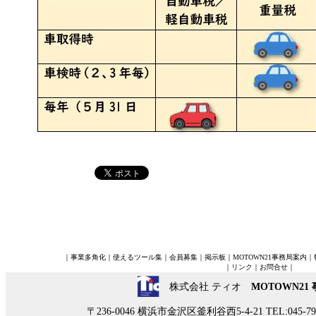
｜
事業多角化
｜
使えるツール集
｜
会員募集
｜
掲示板
｜
MOTOWN21事務局案内
｜
｜
リンク
｜
お問合せ
｜
株式会社 ティオ
MOTOWN21
〒236-0046 横浜市金沢区釜利谷西5-4-21 TEL:045-790-