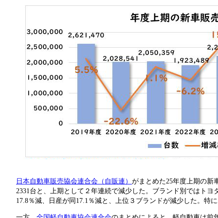
日本自動車販売協会連合会（自販連）
がまとめた25年度上期の新車
2331台と、上期として２年連続で減少した。ブランド別ではトヨ
17.8％減、日産が同17.1％減と、上位３ブランドが減少した。
一方、
全国軽自動車協会連合会
のまとめによると、軽自動車は前年同