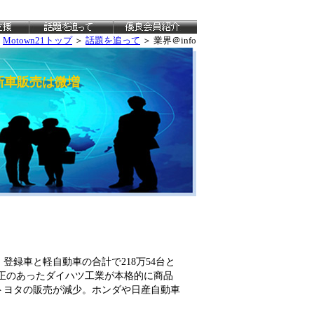
Motown21トップ
＞
話題を追って
＞ 業界＠info
期新車販売は微増
登録車と軽自動車の合計で218万54台と
不正のあったダイハツ工業が本格的に商品
トヨタの販売が減少。ホンダや日産自動車