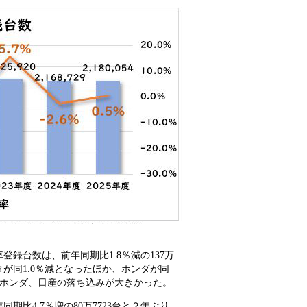
登録台数は、前年同期比1.8％減の137万
タが同1.0％減となったほか、ホンダが同
特にホンダ、日産の落ち込みが大きかった。
期比4.7％増の80万7723台と２年ぶり