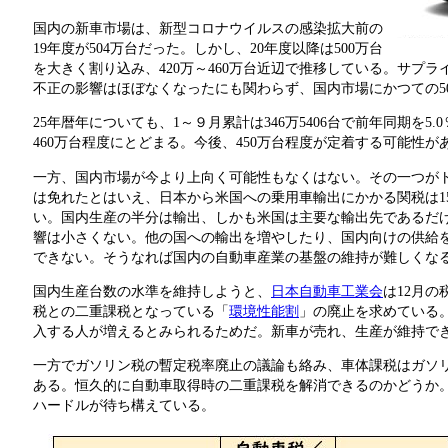
国内の新車市場は、新型コロナウイルスの感染拡大前の
19年度が504万台だった。しかし、20年度以降は500万台
を大きく割り込み、420万～460万台近辺で推移している。サプ
不正の影響はほぼなくなったにも関わらず、国内市場にかつての5
25年暦年についても、1～９月累計は346万5406台で前年同期を
460万台程度にとどまる。今後、450万台程度が定着する可能性が
一方、国内市場が今より上向く可能性もなくはない。その一つがトラ
は免れたとはいえ、日本から米国への乗用車輸出にかかる関税は15
い。国内生産の半分は輸出、しかも米国は主要な輸出先であるだ
響は小さくない。他の国への輸出を増やしたり、国内向けの供給
できない。そうなれば国内の自動車産業の基盤の維持が難しくな
国内生産台数の水準を維持しようと、
日本自動車工業会
は12月
税との二重課税となっている「
環境性能割
」の廃止を求めている
入する人が増えるとみられるためだ。新車が売れ、生産が維持で
一方でガソリン税の暫定税率廃止の議論も絡み、車体課税はガソ
ある。恒久的に自動車取得時の二重課税を解消できるのかどうか
ハードルが待ち構えている。