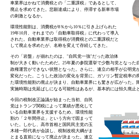
車業界はかねて消費税との「二重課税」であるとして、
廃止を求めてきた。悲願達成により、停滞する新車市場
の刺激となるか。
環境性能割は、消費税が8％から10％に引き上げられた
19年10月、それまでの「自動車取得税」に代わって導入
された。自動車業界は取得税が消費税との二重課税だと
して廃止を求めたが、名称を変えて存続してきた。
その「岩盤」が崩れたのは、"自民党一強"だった政治体
制が大きく動いたためだ。25年夏の参院選挙で少数与党となった
政権運営ができない状態となった。さらに、連立の相手が公明党
変化だった。こうした政治の変化を背景に、ガソリン暫定税率の
た環境性能割の廃止が決まり、自動車業界にも驚きが広がった。
実施時期は先延ばしになる可能性はあるが、基本的には恒久廃止
今回の税制改正論議が始まった当初、自民
党はトランプ関税によって業績が悪化して
いる自動車業界を支援するため、環境性能
割の「２年間停止」という方向で固まって
いた。しかし、高市首相と国民民主党の玉
木雄一郎代表が会談し、税制改税大綱がま
とまる直前になって廃止が決まった。連立