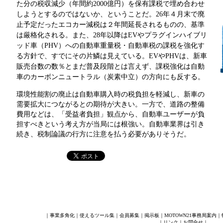
た分の税収減少（年間約2000億円）を保有課税で埋め合わせ
しようとするのではないか、ということだ。26年４月末で廃
止予定だったエコカー減税は２年間延長されるものの、基準
は厳格化される。また、28年以降はEVやプラグインハイブリ
ッド車（PHV）への自動車重量税・自動車税の課税を強化す
る方針で、すでにその片鱗は見えている。EVやPHVは、新車
販売台数の数％とまだ普及段階とは言えず、課税強化は自動
車のカーボンニュートラル（炭素中立）の方向にも反する。
環境性能割の廃止は自動車購入時の税負担を軽減し、新車の
需要拡大につながるとの期待が大きい。一方で、道路の整備
費用などは、「受益者負担」観点から、自動車ユーザーが負
担すべきという考え方が当局には根強い。自動車業界は引き
続き、税制論議の行方に注意を払う必要がありそうだ。
｜
事業多角化
｜
使えるツール集
｜
会員募集
｜
掲示板
｜
MOTOWN21事務局案内
｜
｜
リンク
｜
お問合せ
｜