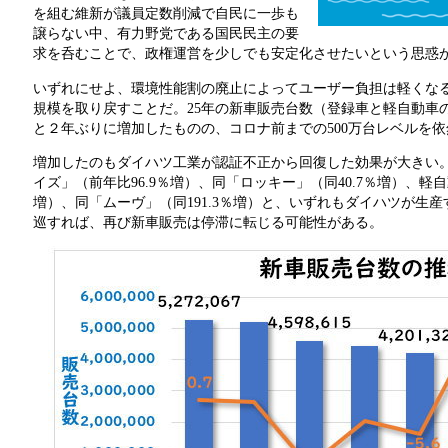
を組む維新が議員定数削減で自民に一歩も
譲らない中、有力野党である国民民主の要
求を呑むことで、政権運営を少しでも安定化させたいという思惑
いずれにせよ、環境性能割の廃止によってユーザー負担は軽くな
規模を取り戻すことだ。25年の新車販売台数（登録車と軽自動車の合計
と２年ぶりに増加したものの、コロナ前までの500万台レベルを
増加したのもダイハツ工業が認証不正から回復した効果が大きい
イズ」（前年比96.9％増）、同「ロッキー」（同40.7％増）、軽
増）、同「ムーヴ」（同191.3％増）と、いずれもダイハツが生
巡すれば、再び新車販売は停滞に転じる可能性がある。