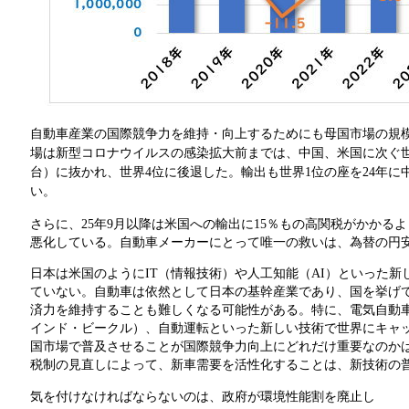
自動車産業の国際競争力を維持・向上するためにも母国市場の規
場は新型コロナウイルスの感染拡大前までは、中国、米国に次ぐ世界
台）に抜かれ、世界4位に後退した。輸出も世界1位の座を24年に
い。
さらに、25年9月以降は米国への輸出に15％もの高関税がかかる
悪化している。自動車メーカーにとって唯一の救いは、為替の円
日本は米国のようにIT（情報技術）や人工知能（AI）といった
ていない。自動車は依然として日本の基幹産業であり、国を挙げ
済力を維持することも難しくなる可能性がある。特に、電気自動車
インド・ビークル）、自動運転といった新しい技術で世界にキャ
国市場で普及させることが国際競争力向上にどれだけ重要なのか
税制の見直しによって、新車需要を活性化することは、新技術の
気を付けなければならないのは、政府が環境性能割を廃止し