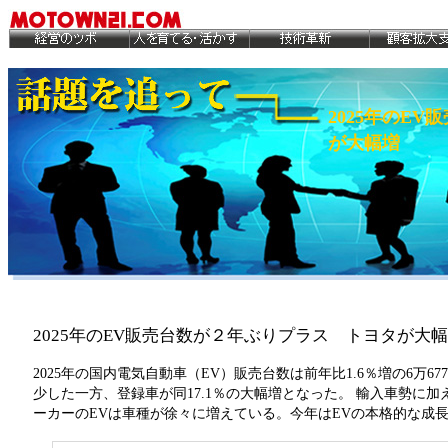
2025年のE
が大幅増
2025年のEV販売台数が２年ぶりプラス トヨタが大
2025年の国内電気自動車（EV）販売台数は前年比1.6％増の6万6
少した一方、登録車が同17.1％の大幅増となった。 輸入車勢に
ーカーのEVは車種が徐々に増えている。今年はEVの本格的な成