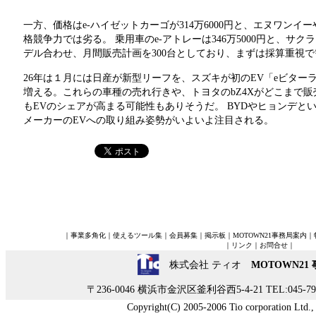
一方、価格はe-ハイゼットカーゴが314万6000円と、エヌワンイ
格競争力では劣る。 乗用車のe-アトレーは346万5000円と、サ
デル合わせ、月間販売計画を300台としており、まずは採算重視
26年は１月には日産が新型リーフを、スズキが初のEV「eビター
増える。これらの車種の売れ行きや、トヨタのbZ4Xがどこまで
もEVのシェアが高まる可能性もありそうだ。 BYDやヒョンデと
メーカーのEVへの取り組み姿勢がいよいよ注目される。
｜
事業多角化
｜
使えるツール集
｜
会員募集
｜
掲示板
｜
MOTOWN21事務局案内
｜
｜
リンク
｜
お問合せ
｜
株式会社 ティオ
MOTOWN21
〒236-0046 横浜市金沢区釜利谷西5-4-21 TEL:045-790-
Copyright(C) 2005-2006 Tio corporation Ltd., A