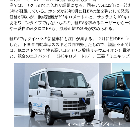
産では、サクラのてこ入れが課題になる。同モデルは25年に一部
3年が経過している。ホンダが25年9月に軽EVの第２弾として発
価格が高いが、航続距離が295キロメートルと、サクラより100
あるワゴンタイプではないものの、軽EVを求めるユーザーから一
や三菱自のekクロスEVも、航続距離の延長が求められる。
軽EVではダイハツの新型車にも注目が集まる。 ２月に初のEV「e
した。 トヨタ自動車はスズキと共同開発したもので、認証不正問
は、低コストで安全性も高いLFP（リン酸鉄リチウムイオン）電池
と、競合のエヌバンイー（245キロメートル）、三菱「ミニキャブ