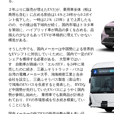
る。
２年ぶりに販売が増えたEVだが、乗用車全体（軽は
商用も含む）に占める割合は1.4％と24年から0.2ポイ
ント低下した。一時は2.2％（23年）まで上昇したも
のの、その後は低下傾向が続く。国内市場はトヨタ車
を筆頭に、ハイブリッド車が商品の多くを占める。品
揃えの少なさもあってEVが本格的に増えていかない
構造がある。
そうした中でも、国内メーカーは中国勢による世界的
なEVシフトに対抗していくために、国内で一定のEV
シェアを獲得する必要がある。
大型車ではい
すゞ自動車が路線バス「エルガEV」を24年に発
売したのに続き、三菱ふそうトラック・バスは
台湾の電機メーカー大手、鴻海精密工業と合弁
会社を設立し、三菱ふそうバス製造（富山市）
で鴻海のEVバスを生産すると発表した。 BYDな
ど中国勢が先行していたEVバスにようやく国内
勢が参戦し始めた。 乗用車でも新商品が計画さ
れており、EVの市場形成を引き続き模索してい
くことになる。
国内メーカーの中でEVの販売台数が最も多い日