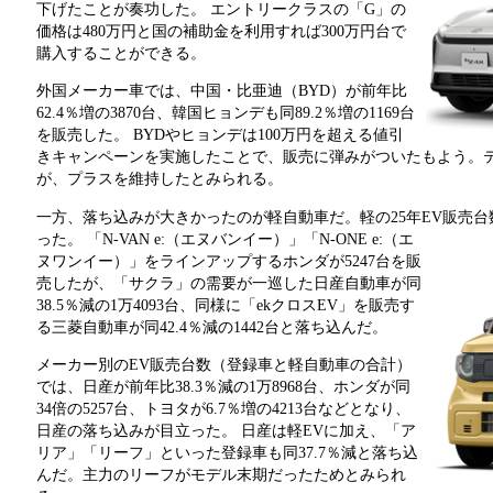
下げたことが奏功した。 エントリークラスの「G」の
価格は480万円と国の補助金を利用すれば300万円台で
購入することができる。
外国メーカー車では、中国・比亜迪（BYD）が前年比
62.4％増の3870台、韓国ヒョンデも同89.2％増の1169台
を販売した。 BYDやヒョンデは100万円を超える値引
きキャンペーンを実施したことで、販売に弾みがついたもよう。
が、プラスを維持したとみられる。
一方、落ち込みが大きかったのが軽自動車だ。軽の25年EV販売台数は
った。
「N-VAN e:（エヌバンイー）」「N-ONE e:（エ
ヌワンイー）」をラインアップするホンダが5247台を販
売したが、「サクラ」の需要が一巡した日産自動車が同
38.5％減の1万4093台、同様に「ekクロスEV」を販売す
る三菱自動車が同42.4％減の1442台と落ち込んだ。
メーカー別のEV販売台数（登録車と軽自動車の合計）
では、日産が前年比38.3％減の1万8968台、ホンダが同
34倍の5257台、トヨタが6.7％増の4213台などとなり、
日産の落ち込みが目立った。 日産は軽EVに加え、「ア
リア」「リーフ」といった登録車も同37.7％減と落ち込
んだ。主力のリーフがモデル末期だったためとみられ