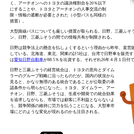
く、アーチオンへのトヨタの議決権割合を20％以下
にすることや、トヨタとアーチオンの人事交流の制
限・情報の遮断が必要とされた（小型バスも同様の
措置）。
大型路線バスについても厳しい措置が取られる。日野、三菱ふそ
ン、日野、三菱ふそうの間での情報共有が制限される。
日野は競争法上の懸念を払しょくするという理由から昨年、直営
している。北海道、東北、関東の計5社は、台湾で日野車を販売す
は
愛知日野自動車
が88.5％を出資する。それぞれ26年４月１日
日野と三菱ふそうの経営統合は、トヨタの意向とダイム
ラーのグループ戦略に沿ったものだが、国内の状況から
見ると、かなり無理のある統合であることが公取委の承
認条件から明らかになった。トヨタ、ダイムラー、アー
チオン、日野、三菱ふそうは、生産や開発での統合効果
を追求しながらも、市場では顧客に不利益とならないよ
う、競争関係の維持に労力を払うことになる。大型車市
場にどのような変化が現れるのかも注目される。