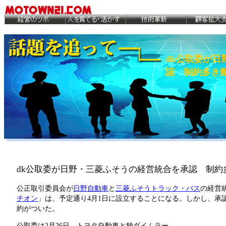
dk公取委が
認 制約多き
dk公取委が日野・三菱ふそうの経営統合を承認 制約
公正取引委員会が
日野自動車
と
三菱ふそうトラック・バス
の経営
チオン
」は、予定通り4月1日に設立することになる。しかし、承
約がついた。
公取委は2月26日、トヨタ自動車と独ダイムラー