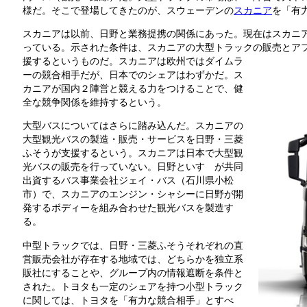
様だ。そこで登場してきたのが、スウェーデンの
スカニア
を「有
スカニアは以前、日野と業務提携の関係にあった。現在はスカニ
っている。示された条件は、スカニアの大型トラックの販売とア
援するというものだ。スカニアは欧州ではダイムラ
ーの競合相手だが、日本でのシェアはわずかだ。ス
カニアが国内２陣営と競える力をつけることで、健
全な競争関係を維持するという。
大型バスについてはさらに踏み込んだ。スカニアの
大型観光バスの製造・販売・サービスを日野・三菱
ふそうが支援するという。スカニアは日本で大型観
光バスの販売を行っていない。日野といすゞが共同
出資するバス事業会社ジェイ・バス（石川県小松
市）で、スカニアのエンジン・シャシーに日野が開
発するボディーを組み合わせた観光バスを製造す
る。
中型トラックでは、日野・三菱ふそうそれぞれの直
営販売会社が存在する地域では、どちらかを独立系
販社にすることや、グループ内の情報遮断を条件と
された。トヨタも一定のシェアを持つ小型トラック
に関しては、トヨタを「有力な競合相手」とすべ