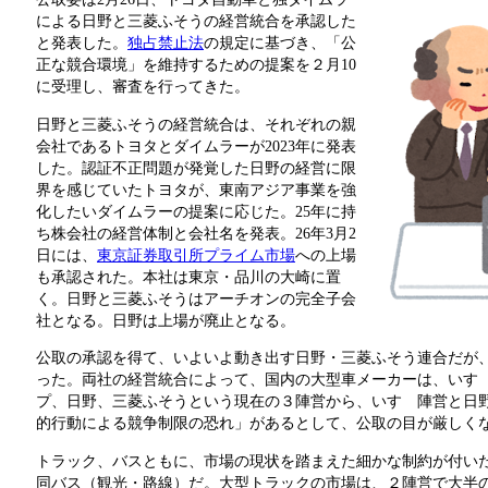
による日野と三菱ふそうの経営統合を承認した
と発表した。
独占禁止法
の規定に基づき、「公
正な競合環境」を維持するための提案を２月10
に受理し、審査を行ってきた。
日野と三菱ふそうの経営統合は、それぞれの親
会社であるトヨタとダイムラーが2023年に発表
した。認証不正問題が発覚した日野の経営に限
界を感じていたトヨタが、東南アジア事業を強
化したいダイムラーの提案に応じた。25年に持
ち株会社の経営体制と会社名を発表。26年3月2
日には、
東京証券取引所プライム市場
への上場
も承認された。本社は東京・品川の大崎に置
く。日野と三菱ふそうはアーチオンの完全子会
社となる。日野は上場が廃止となる。
公取の承認を得て、いよいよ動き出す日野・三菱ふそう連合だが
った。両社の経営統合によって、国内の大型車メーカーは、いすゞ
プ、日野、三菱ふそうという現在の３陣営から、いすゞ陣営と日
的行動による競争制限の恐れ」があるとして、公取の目が厳しく
トラック、バスともに、市場の現状を踏まえた細かな制約が付い
同バス（観光・路線）だ。大型トラックの市場は、２陣営で大半