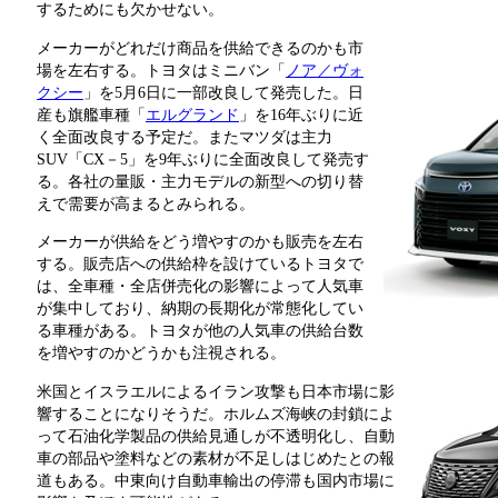
するためにも欠かせない。
メーカーがどれだけ商品を供給できるのかも市
場を左右する。トヨタはミニバン「
ノア／ヴォ
クシー
」を5月6日に一部改良して発売した。日
産も旗艦車種「
エルグランド
」を16年ぶりに近
く全面改良する予定だ。またマツダは主力
SUV「CX－5」を9年ぶりに全面改良して発売す
る。各社の量販・主力モデルの新型への切り替
えで需要が高まるとみられる。
メーカーが供給をどう増やすのかも販売を左右
する。販売店への供給枠を設けているトヨタで
は、全車種・全店併売化の影響によって人気車
が集中しており、納期の長期化が常態化してい
る車種がある。トヨタが他の人気車の供給台数
を増やすのかどうかも注視される。
米国とイスラエルによるイラン攻撃も日本市場に影
響することになりそうだ。ホルムズ海峡の封鎖によ
って石油化学製品の供給見通しが不透明化し、自動
車の部品や塗料などの素材が不足しはじめたとの報
道もある。中東向け自動車輸出の停滞も国内市場に