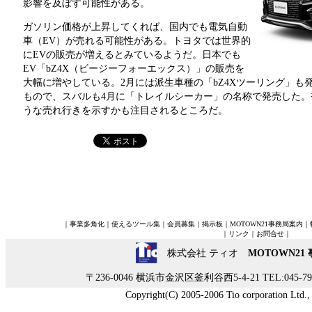
影響を及ぼす可能性がある。
ガソリン価格が上昇してくれば、国内でも電気自動
車（EV）が売れる可能性がある。トヨタでは世界的
にEVの販売が増えるとみているようだ。日本でも
EV「bZ4X（ビージーフォーエックス）」の販売を
大幅に増やしている。2月には派生車種の「bZ4Xツーリング」
もので、スバルも4月に「トレイルシーカー」の名称で発売した。
うな売れ行きを示すかも注目されるところだ。
｜
事業多角化
｜
使えるツール集
｜
会員募集
｜
掲示板
｜
MOTOWN21事務局案内
｜
｜
リンク
｜
お問合せ
｜
株式会社 ティオ
MOTOWN21
〒236-0046 横浜市金沢区釜利谷西5-4-21 TEL:045-790-
Copyright(C) 2005-2006 Tio corporation Ltd., A