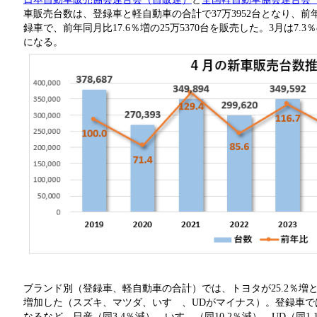
車販売台数は、登録車と軽自動車の合計で37万3952台となり、前
録車で、前年同月比17.6％増の25万5370台を販売した。3月は7
になる。
ブランド別（登録車、軽自動車の合計）では、トヨタが25.2％増
増加した（スズキ、マツダ、いすゞ、UDがマイナス）。登録車ではホ
なるなど、日産（同3.4％減）、いすゞ（同10.2％減）、UD（同