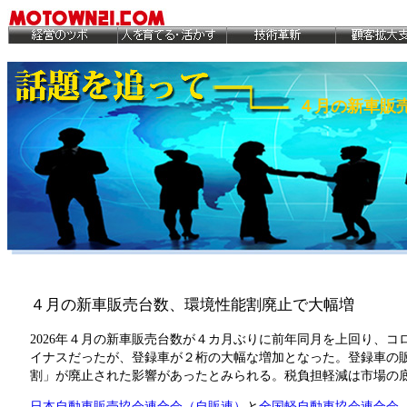
４月の新車販
４月の新車販売台数、環境性能割廃止で大幅増
2026年４月の新車販売台数が４カ月ぶりに前年同月を上回り、
イナスだったが、登録車が２桁の大幅な増加となった。登録車の
割」が廃止された影響があったとみられる。税負担軽減は市場の
日本自動車販売協会連合会（自販連）
と
全国軽自動車協会連合会