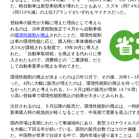
た。軽自動車は新型車効果が薄れたこともあり、スズキ（同7.4％
（同13.0％減）の上位3ブランドがいずれもマイナスだった。
登録車の販売が大幅に増えた理由として考えら
れるのは、26年度税制改正で４月から自動車税
の
環境性能割が廃止
されたことだ。環境性能割
は車の環境性能に応じ、購入時に車体価格の最
大3％が課税される制度で、19年10月に導入さ
れた。「自動車取得税」を廃止する代わりに導
入されたもので、消費税との「二重課税」だと
して自動車業界が廃止を求めてきた。
環境性能割の廃止が決まったのは25年12月で、その後、26年1～3
った。4月に大幅に販売が増えたのは、環境性能割の廃止を待っ
なかったためと考えられる。1～３月は軽の販売が増加（4.7％増
り高い登録車で環境性能割廃止の効果が大きいとみられる。
注目されるのは、５月以降の販売だ。環境性能割の廃止は、一時
新車購入時の税負担が軽くなることで、中長期で需要を底上げす
国内市場は長期にわたって漸減傾向にあり、新型コロナウイルスの
を大幅に下回る年が続いている。国別の販売台数ではコロナ禍後
た。中国勢が世界で台頭する中で、国内市場が盛り返すことは、