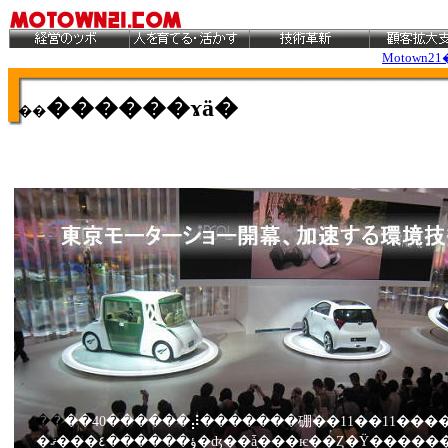
Motown21
������ɤä�
��
��
��40������⡼�������硼��11��11�����뤷���������10ǯ�֤���緿�֤
�ؤ������٤���ޤ�ʤ��ǡ֥���ѥ��Ȥ�Ÿ���������ǹ�ξ���ȯ���Ϥ���������⡼�������硼�פ��ܻؤ�������Υ��硼