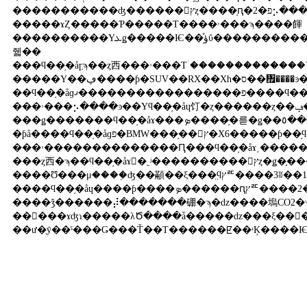
�����������ʤ������󥻥ץȥ����֥ԥ�2�פ⡢������।����Хåƥ꡼����ܤ�������ư���ƥ����ߥ塼
�����ɤȤ�����Ƥ�����Τ����ۥ���ϡ����餫
����������Υܥǥ�����Ѥ��ͤؤΰ�������������ä����󥻥ץȥ�����PUYO�ʥץ�ˡפ򻲹ͽ��ʡ�������ˤ�ǳ������EV�����ƥब��ܤ��
줿��
���ϥ��֥�åɼ֤ϡ��ȥ西���ۥ���Τۤ�������������Ÿ�������ȥ西�ϥץ饰����ϥ��֥�åɤ���Ѥ������󥻥ץȥ�����Hi��CT�ס��쥯
�����Υ��ڥ����ƥ�SUV��RX��Xh�ס��᤯����ͽ��Ρ֥��饦
���ۥ���⡢����ͽ��Υϥ��֥�åɥ饤�ȥ������ȥ��ݡ��ġ�CR��Z�פ�����������������������ϥ�����顼
���ǥ�������ϥ��֥�åɤ���ܤ����֥�륻�ǥ��٥��C300���ơ������若�󡡥֥롼
�ƥå����ϥ��֥�åɡפ�BMW���֥��󥻥ץ�X6�����ƥ��֥ϥ��֥�åɡפ򻲹ͽ��ʤ������ȥ西
���ۥ��������������Ԥ���ϥ��֥�åɤ˲��
���ȥ西�ϡ��ϥ��֥�åɤ򤵤�˿ʲ����������󥻥ץȥ�ǥ�֣���X�פ���ʤ������ܥǥ����ʤ�CFRP��ú�����ݶ����ץ饹���å��ˤ�Ȥ����ץꥦ
����Ʊ���μּ����֤ʤ��顢��ξ���̤ϥץꥦ����3ʬ��1��420kg�Ȥ������ӵ���500cc�ξ��ӵ��̥��󥸥���Ȥ߹�碌���ץ饰
����ǯ������⡼�������硼�ϡ�ǳ����塢CO2�︺���ܻؤ��᡼�����μ���Ȥߤ���������˼��
��񡢥���ɤʤɿ�����λԾ����ǡ�����ǳ���ξ��
��ư�ֶȳ��ˤ���Ǥ���Ť��Τ������ꡢ��ʴĶ���