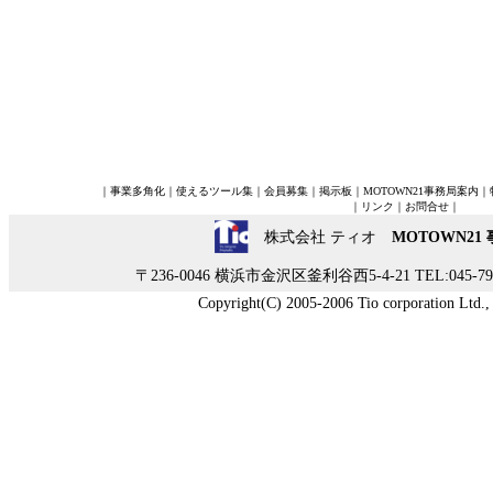
｜
事業多角化
｜
使えるツール集
｜
会員募集
｜
掲示板
｜
MOTOWN21事務局案内
｜
｜
リンク
｜
お問合せ
｜
株式会社 ティオ
MOTOWN21
〒236-0046 横浜市金沢区釜利谷西5-4-21 TEL:045-790-
Copyright(C) 2005-2006 Tio corporation Ltd., A