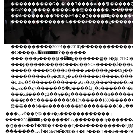
����������Ǥ�¸�ߴ��򶯤����ԡ��뤷�����Ȥ�������ż�¦�λפ��������줿���硼�Ȥʤä����������Ω�äƳ��Ť��줿�ե�󥯥ե�ȥ⡼�������硼
�ǤϡִĶ��פ����̤˲����Ф��줿������⡼�������硼
��ǳ�����ӡ��ϥ��֥�åɤϤ�Ȥ�ꡢ���꡼��ǥ����
�������������ǳ����ǽ��ͥ���ǥ������
����������2009ǯ��2010ǯ�ˤ������������ͽ��ǡ�ǳ
�Ǥ����ܥ᡼��������Ÿ������
���ۥ���ϼ����奯�꡼��ǥ������륨�󥸥�֣顾DTEC�פ����ܽ����������2000���������졼�륷
���ƥ����Ѥ����ȼ���ȯ��NOx�����ǻ���ʪ�˿��ޡ�LNC�ʥ꡼��NOx���㥿�ꥹ�ȡ
��������ư�֤ϡ�2010ǯ�٤������ܡ����ơ������������륯�꡼��ǥ������륨
�󥸥󵻽Ѥ�Ÿ�����������ܤǤϡ�08ǯ���ˡ��ǿ��ӥ����������б��������꡼��ǥ������륨�󥸥��֥������ȥ쥤��פ���ܤ�ȯ�䤹�롣
���ܥå����ǥ󥽡��ϡ��ǥ���������ӥ������꡼�󲽤ν��׵��ѤǤ��륳���졼�륷
���ƥ��Ÿ��������ξ�Ҥϡ�����1800������ǳ��ʮ�Ͱ���2000�����˹�ᡢ�����
���ٻνŹ��Ȥ仰ɩ��ư�֤ϡ������������।
����Хåƥ꡼����ܤ������󥻥ץȥ�������ʤ������ٻνŤΡ�G4e���󥻥ץȡפϡ��ȼ���ȯ�ΥХåƥ꡼����ǽ����夷�����η��̲���ޤ뤳
�Ȥǰ��٤ν��Ť�200�Ҥ����Ԥ��ǽ�ˤ�������ɩ�Ρ֣顾MiEV�����ݡ��ġפϡ����ؤ˥���ۥ�����⡼�������Ȥ߹
�������ٻνŤ�G4eƱ�͡�200�Ҥ�Ϣ³���Ԥ��ǽ�ˤ��