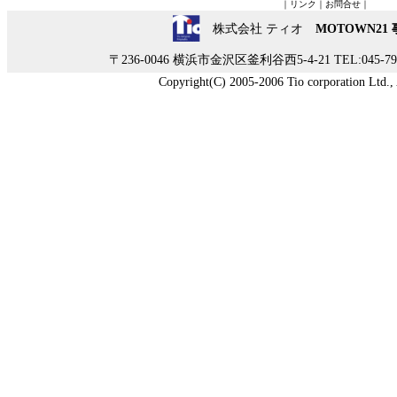
｜
リンク
｜
お問合せ
｜
株式会社 ティオ
MOTOWN21
〒236-0046 横浜市金沢区釜利谷西5-4-21 TEL:045-790-
Copyright(C) 2005-2006 Tio corporation Ltd., A