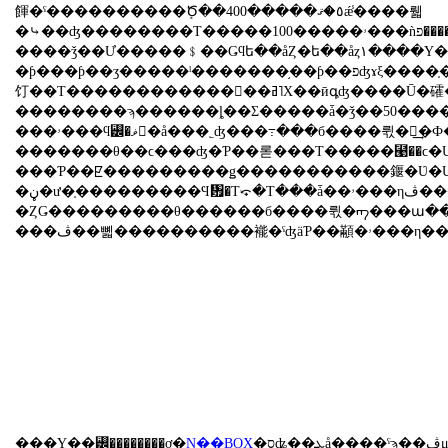
餫�ˤ����������ܻԾ��400�����٥�ޤǽ̾����뤫
����ǯ��Ư�����﹩��Ǥϥե��åȤ�ե��åȥ١����Υ���ѥ���SUV�ʥ��ݡ��ĥ桼
�ƥ���ƥ��ӡ�����ˡ�������֥��ƥ��פʤɤξ����֤��������롣������β�Ư��ȼ�äơ���������ʺ�̸������ԡˤǤϣ��ܤ���
饤��Τ������������󤷡��ߥ˥Х��ӣգ֤ʤ����Ū�礭�ʼ֤��������롣
��������ϡ������ȴ��Σ�����ǡ�ǯ��50��
���ۥ���ϥ꡼�ޥ󥷥�å���˿ʤ���߹���б����뤿�ᡢ͢�Ф���ʤȸ��餷
�������θ��ϲ���ʤ�Ƥ��롣���Τ�����⹩��ϲ�
���Ƥ��ꡢ���������ǥ�����������䤷�Ʋ�
�ڼ�ư�֤���������Ϥ᤿�Τ⤽�Τ���ǡ��ۥ���ηڤ������������Ƥ���Ȭ���幩
���ڤ��뼯������
���Υ��꡼��������ơ�
N��BOX
�סʥ��̥ܥå����ˤϡ��ڤμ�̾����������Ǻ�ǯ����飱�̤�������Ƥ��롣