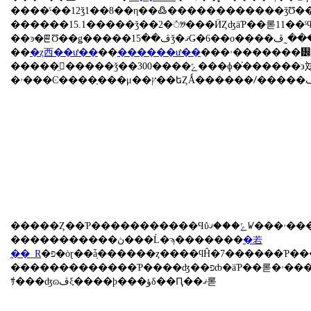
����ˤ��12ǯ1��8��η��߷������������ǯƱ���ˤ����2.5��3730
������15.1�����ǯ��2�ܶᤤ���ӤȤʤäƤ��롣11��ˤϥ����󥿥��פΡ�N��ONE
��
�ȥ西��ư��
��
������ư��
���ۥ�������᡼�����ϡ�Ķ�߹⤬³���桢���줾��˹�����������ΰݻ����忴���Ƥ��롣�ȥ西
�����̤򶯲�����ǯ��300����ݻ���ɸ�֡������϶彣�ؤ��������եȤˤ�ꡢǯ��100����������ݻ���ޤ����Ȥ��Ƥ��롣
�����Ȥ��Ƥ�����������Ϥΰݻ���ޤꤿ���ۥ���ι����ϡ��ڻԾ�����Ͽޤ��ɤ��ؤ����ǽ�������롣
�����������ڽ���Ĺ�ϡ�������
�若
��_R
�פ�ȯɽ��ǡ֥������ȥ����ϥĤ�7������Ƥ����Ծ����꤬���äƤ���������5ǯ�Ǥɤ��ʤ뤫
�������������Ƥ����ʤ��פȸ�äƤ��롣�ۥ���ˤ��ڶ����ϥ᡼�����ƼҤηڳ�ȯ������®��������̤⤢��ȹͤ���졢ǳ����ǽ���
ｻ���ʤɷڤξ����ϸ���ؤδ��Ԥ��ޤ롣