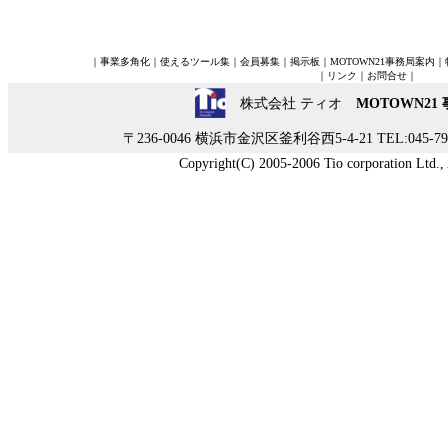
｜
事業多角化
｜
使えるツール集
｜
会員募集
｜
掲示板
｜
MOTOWN21事務局案内
｜
｜
リンク
｜
お問合せ
｜
株式会社 ティオ
MOTOWN21
〒236-0046 横浜市金沢区釜利谷西5-4-21 TEL:045-790-
Copyright(C) 2005-2006 Tio corporation Ltd., A