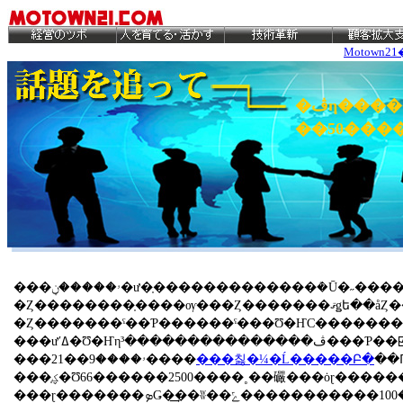
Motown21
��50����
���ۥ�����ڼ�ư�֤�������������ܳ�Ū�˶������Ϥ᤿����ǯ����β�Ư��ͽ�ꤷ�Ƥ����￷����ʺ�̸����Į�ˤ�֥ե��åȡץ��꡼�����濴
�Ȥ��������֤����ѹ���Ȥ�������ޤǥե��åȤ��濴���������Ƥ����뼯�����ʻ��Ÿ��뼯�ԡˤϷڼ�ư�֤��濴
�Ȥ�������ˤ��Ƥ������ˤ���Ʊ�ҤϹ�������100����ΰݻ���Ǥ��Ƥ��롣�뼯�����Ƿ
���ưʹߡ�Ʊ�Ҥηڤ���������������³���Ƥ�
���ۥ����9��21����
���칧�¼�Ĺ�����Բ�
��Ԥ�������2016
���ؼ֤�Ʊ66������2500����˳��礹���ȯɽ���������ؼ֤����Ʋ�����ʹ��300���桢�������300�������䤹
���ɽ�������ܤǤ�͢��ʬ��ޤ�100�����������ݻ�����ȤȤ�ˡ֤Ǥ����100���椹�٤Ƥ����ܤ���ꤿ���סʰ����Ĺ�ˤȤιͤ������