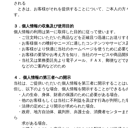
される
ときは、お客様がそれを提供することについて、ご本人の方
す。
３．個人情報の収集及び使用目的
個人情報の利用は第一に取得した目的に従って使います。
・ご注文時にいただいた商品などを正確且つ迅速にお送りす
・お客様個々の嗜好やニーズに適したコンテンツやサービス
・お客様がより快適に当社のホームページを使うために必要
・お客様の要望やお考え方を知り、当社のサービスや商品開
・当社又は業務委託先より電子メール、ＦＡＸ、郵便などで
などのご案内などのため
４． 個人情報の第三者への開示
当社は、ご提供いただいた個人情報を第三者に開示することは
但し、以下のような場合、個人情報を開示することができるも
・人の生命、身体、財産の保護のために必要がある場合。
・他のお客様もしくは当社に不利益を及ぼす行為が判明した
・法律の定めにより開示が求められた場合。
・政府、地方自治体、裁判所、弁護士会、消費者センターま
ら
求がある場合。