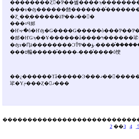
�Ȥ˻��֤������äƤ��ޤ��󤫡�
���¤Ϥ郎
�Ҥ⤽�ΰ�Ҥʤ�Ǥ����Ǥ�����ò���Ƥ��Ƥ��Ĥ�����Ǥ�
�郎�ҤǤϡ��Ұ������ǡ����ߤ������㸺�Τ�����ä��礤
�ʤɤ�Ԥä��������ϽŤͤƤ��ޤ�������������֡����˴ؤ��Ƥϡ��ƼҤǻȤäƤ��륿
���פ䡢�����֡����˵���ͤ����ΰ㤤
��¿������Τǡ�����Ͽ���ޤ��󡣤��������ޤ��ơ�����¾����ʬ�ǤΡ���Ȳ����ˤ�äƥ���������
㸺�Υݥ���Ȥ�񤭤ޤ���
���������������������������
2
��
3
4