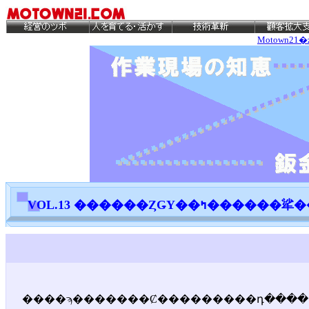
Motown21�
VOL.13 ������ȤǤΥ