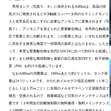
専用タンク（写真５、６）に保存されるAdBlueは、高温の排
気ガスに噴射されるとSCR触媒コンバータ内のセラミックモノリ
スと化学反応を起こすのに必要なアンモニアに変換されます（写
真７）。アンモニアを加えられた窒素酸化物は、化学的な触媒反
応で窒素と水に分解されます。この窒素と水は、いずれも自然界
に存在する無害な物質で一切環境の負荷とはなりません。したが
って、有害な窒素酸化物を先代E320CDIに比べて約69％も低減し
ます。また綿密な燃焼制御と最新の自己再生型DPFで、粒子状物
質（PM）を約21％低減しています。
なおAdBlueの消費量は、1000㎞あたり約1リットル、タンク容
量は24.5リットルです。そのためメルセデス指定点検時（１年ご
ともしくは１万㎞ごと）に全国のメルセデスベンツ正規販売店で
補充・交換されるので、残量確認など日常のメインテナンスは不
要です（３年間走行距離無制限の無料修理・無料メインテナンス
と24時間ツーリングサポートのメルセデスケアが適用される）。