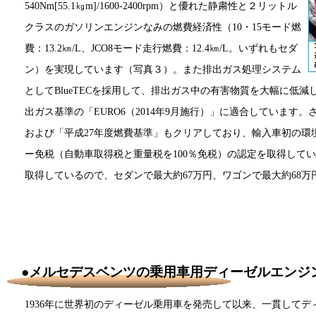
540Nm[55.1㎏m]/1600-2400rpm）と優れた静粛性と２リットル
クラスのガソリンエンジンなみの燃費経済性（10・15モード燃
費：13.2㎞/L、JCO8モード走行燃費：12.4㎞/L。いずれもセダ
ン）を実現しています（写真３）。また排出ガス処理システム
としてBlueTECを採用して、排出ガス中の有害物質を大幅に低
出ガス基準の「EURO6（2014年9月施行）」に適合しています。
および「平成27年度燃費基準」もクリアしており、輸入車初の環
ー免税（自動車取得税と重量税を100％免税）の認定を取得して
取得しているので、セダンで最大約67万円、ワゴンで最大約68
●メルセデスベンツの乗用車用ディーゼルエンジ
1936年に世界初のディーゼル乗用車を発売して以来、一貫して