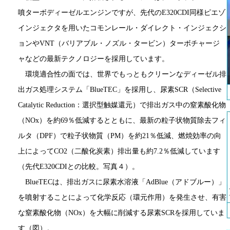
噴ターボディーゼルエンジンですが、先代のE320CDI同様ピエゾ
インジェクタを用いたコモンレール・ダイレクト・インジェクシ
ョンやVNT（バリアブル・ノズル・タービン）ターボチャージ
ャなどの最新テクノロジーを採用しています。
環境適合性の面では、世界でもっともクリーンなディーゼル排
出ガス処理システム「BlueTEC」を採用し、尿素SCR（Selective
Catalytic Reduction：選択型触媒還元）で排出ガス中の窒素酸化物
（NOx）を約69％低減するとともに、最新の粒子状物質除去フィ
ルタ（DPF）で粒子状物質（PM）を約21％低減、燃焼効率の向
上によってCO2（二酸化炭素）排出量も約7.2％低減しています
（先代E320CDIとの比較。写真４）。
BlueTECは、排出ガスに尿素水溶液「AdBlue（アドブルー）」
を噴射することによって化学反応（環元作用）を発生させ、有害
な窒素酸化物（NOx）を大幅に削減する尿素SCRを採用していま
す（図）。