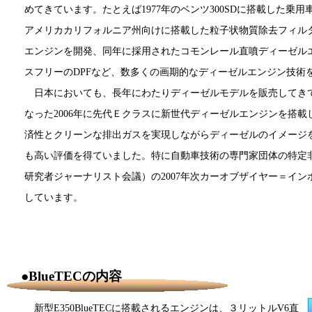
めてきています。たとえば1977年のベンツ300SDに搭載した乗用
アメリカカリフォルニア州向けに搭載した粒子状物質除去フィルタ（
エンジンを開発、同年に採用されたコモンレール直噴ディーゼルエン
スフリーのDPFなど、数多くの画期的なディーゼルエンジン技術
日本においても、長年にわたりディーゼルモデルを販売してき
なった2006年に先代Ｅクラスに新世代ディーゼルエンジンを搭載し
済性とクリーンな排出ガスを実現しながらディーゼルのイメージ
も高い評価を得ていました。特に自動車技術の専門家団体の特定非
研究者ジャーナリスト会議）の2007年次カーオブザイヤー＝イ
しています。
●BlueTECの内容
新型E350BlueTECに搭載されるエンジンは、３リットルV6直