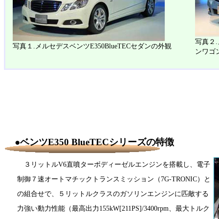
写真２.
写真１.メルセデスベンツE350BlueTECセダンの外観
ンワゴ
●ベンツE350 BlueTECシリーズの特徴
３リットルV6直噴ターボディーゼルエンジンを搭載し、電子
制御７速オートマチックトランスミッション（7G-TRONIC）と
の組合せで、５リットルクラスのガソリンエンジンに匹敵する
力強い動力性能（最高出力155kW[211PS]/3400rpm、最大トルク