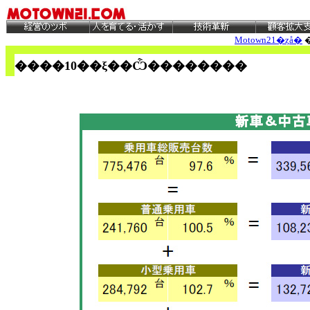
Motown21�ȥå�
����10
��ξ��Ѽ��������