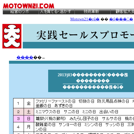
Motown21�ȥå�
��
�ܵҳ���ٱ�
����
��←
2013ǯ03��������˥����륹
��������
�����������륹�ǡ�