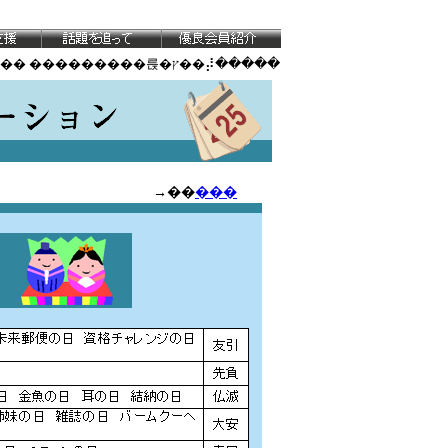
�� ���������륹�ץ��⡼�����
→��
���