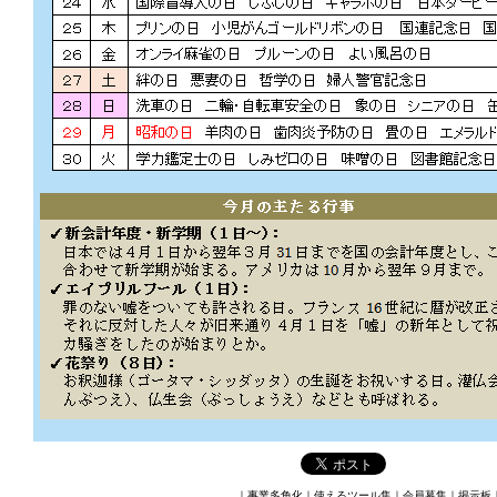
｜
事業多角化
｜
使えるツール集
｜
会員募集
｜
掲示板