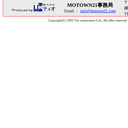
〒
MOTOWN21事務局
横
Email ：
info@motown21.com
T
Copyright(C) 2005 Tio corporation Ltd., Al