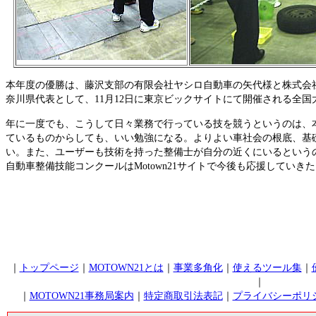
本年度の優勝は、藤沢支部の有限会社ヤシロ自動車の矢代様と株式会
奈川県代表として、11月12日に東京ビックサイトにて開催される全国
年に一度でも、こうして日々業務で行っている技を競うというのは、
ているものからしても、いい勉強になる。よりよい車社会の根底、基
い。また、ユーザーも技術を持った整備士が自分の近くにいるという
自動車整備技能コンクールはMotown21サイトで今後も応援していき
｜
トップページ
｜
MOTOWN21とは
｜
事業多角化
｜
使えるツール集
｜
｜
｜
MOTOWN21事務局案内
｜
特定商取引法表記
｜
プライバシーポリ