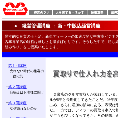
● 経営管理講座 ： 新・中販店経営講座
慢性的な良質の玉不足、新車ディーラーの加速度的な中古車ビジネ
古車専業店の経営は厳しさを増すばかりです。そうした中で、勝ち
組み作り」をご提案いたします。
□
第１回講座
売れない時代の集客力
強化策
□
第２回講座
品揃えはお客様に聞け
専業店のクルマ買取りが苦戦している。
ルが6年と長期化してきたことだ。03年
□
第３回講座
占め、さらに増加の傾向にある。表現は
なぜ売れないのか
だ。一方では、デ
ィラーの買取り参入で
が年々きびしくなってきた。その結果、A