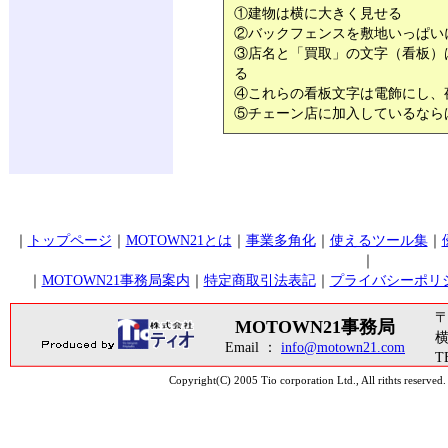
①建物は横に大きく見せる
②バックフェンスを敷地いっぱい
③店名と「買取」の文字（看板）
る
④これらの看板文字は電飾にし、
⑤チェーン店に加入しているなら
｜
トップページ
｜
MOTOWN21とは
｜
事業多角化
｜
使えるツール集
｜
｜
｜
MOTOWN21事務局案内
｜
特定商取引法表記
｜
プライバシーポリ
〒
MOTOWN21事務局
横
Email ：
info@motown21.com
T
Copyright(C) 2005 Tio corporation Ltd., Al