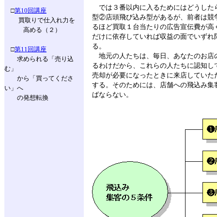
では３番以内に入るためにはどうした
□
第10回講座
型②店頭飛び込み型があるが、前者は競
買取りで仕入れ力を
るほど買取１台当たりの広告宣伝費が高
高める（２）
だけに依存していれば収益の面でいずれ
る。
□
第11回講座
地元の人たちは、毎日、あなたのお店
求められる「売り込
るわけだから、これらの人たちに認知し
む」
売却が必要になったときに来店していた
から「買ってくださ
する。そのためには、店舗への飛込み集
い」へ
ばならない。
の発想転換