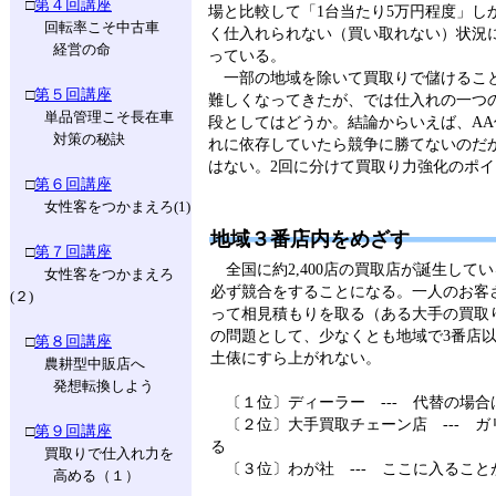
□
第４回講座
場と比較して「1台当たり5万円程度」し
回転率こそ中古車
く仕入れられない（買い取れない）状況
経営の命
っている。
一部の地域を除いて買取りで儲けるこ
□
第５回講座
難しくなってきたが、では仕入れの一つ
単品管理こそ長在車
段としてはどうか。結論からいえば、AA
対策の秘訣
れに依存していたら競争に勝てないのだ
はない。2回に分けて買取り力強化のポ
□
第６回講座
女性客をつかまえろ(1)
地域３番店内をめざす
□
第７回講座
全国に約2,400店の買取店が誕生して
女性客をつかまえろ
必ず競合をすることになる。一人のお客
(２)
って相見積もりを取る（ある大手の買取
の問題として、少なくとも地域で3番店
□
第８回講座
土俵にすら上がれない。
農耕型中販店へ
発想転換しよう
〔１位〕ディーラー --- 代替の場合
〔２位〕大手買取チェーン店 --- ガ
□
第９回講座
る
買取りで仕入れ力を
〔３位〕わが社 --- ここに入ること
高める（１）