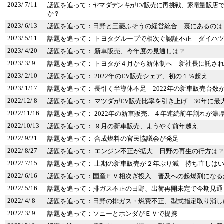
2023/ 7/11
話題を追って：
ヤマダデンキがEV販売に再挑戦、家電量販店
か？
2023/ 6/13
話題を追って：日野と三菱ふそうの経営統合 裏にあるのは
2023/ 5/11
話題を追って： トヨタグループで相次ぐ認証不正 ダイハ
2023/ 4/20
話題を追って： 新車販売、今年度の見通しは？
2023/ 3/ 9
話題を追って： トヨタが４月から新体制へ 新社長に託さ
2023/ 2/10
話題を追って： 2022年のEV販売シェア、初の１％超え
2023/ 1/17
話題を追って： 長引く半導体不足 2022年の新車販売台数
2022/12/ 8
話題を追って： マツダがEV販売比率を引き上げ 30年に最
2022/11/16
話題を追って： 2022年の新車販売、４年連続前年割れが濃
2022/10/13
話題を追って： ９月の新車販売、ようやく前年越え
2022/ 9/21
話題を追って： 合成燃料の官民協議会が発足
2022/ 8/27
話題を追って： エンジン不正が拡大 日野の再生の行方は
2022/ 7/15
話題を追って： 上期の新車販売が２年ぶり減 持ち直しは
2022/ 6/16
話題を追って：国産ＥＶ相次ぎ投入 普及への起爆剤になる
2022/ 5/16
話題を追って：排ガス不正の日野、出荷再開未定で今期見通
2022/ 4/ 8
話題を追って：日野の排ガス・燃費不正、型式指定取り消し
2022/ 3/ 9
話題を追って：ソニーとホンダがＥＶで提携