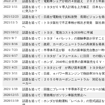
2022/ 2/ 9
話題を追って：電動車シェアが初の４割超え ２０２１年新
2022/ 1/11
話題を追って：トヨタがＥＶ導入計画を上方修正 日本もい
に突入か？
2021/12/23
話題を追って：日産が電動化で反転攻勢 長期ビジョンを発
2021/11/ 5
話題を追って：トヨタ販社で不正車検が相次ぎ発覚 販社表
へ
2021/10/12
話題を追って：トヨタ、電池コストを2030年に半減
2021/ 9/ 7
話題を追って：トヨタ「ｅパレット」の接触事故が示すこと
2021/ 8/16
話題を追って：政府、カーボンニュートラルの具体策を発表
2021/ 7/23
話題を追って：半導体不足が影 ６月の新車販売台数が一昨
2021/ 6/17
話題を追って：トヨタが「ｅフューエル」に注目 その狙い
2021/ 5/20
話題を追って：ホンダ、2040年に全世界の新車販売をＥＶ
2021/ 4/21
話題を追って：トヨタといすゞが再び資本提携 トヨタ化が
2021/ 3/11
話題を追って：日産、ｅパワー用エンジンで熱効率50％を実
2021/ 2/18
話題を追って：２０５０年カーボンニュートラル 対応を迫
ーカー
2021/ 1/19
話題を追って：回復にブレーキ？半導体不足でメーカーが減
2020/12/15
話題を追って：菅政権がガソリン車販売禁止へ
2020/11/19
話題を追って：ホンダが自動運転「レベル３」の型式認証を