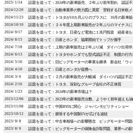
2025/ 1/14
話題を追って：
2024年の新車販売、２年ぶり前年割れ 認証
2024/12/20
話題を追って：
自動車業界の勢力図に異変 苦戦する日米欧メ
2024/11/23
話題を追って：
トヨタが10カ月ぶりのプラスに 10月の新車販
2024/10/10
話題を追って：
２４年度上期新車販売が２年ぶりのマイナスに
2024/ 9/17
話題を追って：
トヨタ、日産など電池に１兆円投資 経産省も
2024/ 8/15
話題を追って：
日産とホンダ、協業開始でトップが握手
2024/ 7/18
話題を追って：
上期の新車販売は２年ぶり減 ダイハツ出荷停
2024/ 6/13
話題を追って：
トヨタやホンダでも型式認証不正 制度の行方
2024/ 5/16
話題を追って：
旧ビッグモーターの事業を継承 新会社「ウィ
2024/ 4/10
話題を追って：
日産とホンダが提携へ
2024/ 3/ 6
話題を追って：
２月の新車販売が大幅減 ダイハツの認証不正
2024/ 2/16
話題を追って：
トヨタ、深刻なグループ会社の不正体質
2024/ 1/23
話題を追って：
2024年の新車市場は？
2023/12/06
話題を追って：
2023年の新車販売台数、ようやく前年超えも
2023/11/08
話題を追って：
中国BYDに関心 ジャパンモビリティショー
2023/10/12
話題を追って：
膨張する中国製EVが広げる波紋
2023/ 9/ 8
話題を追って：
中古車相場への影響懸念 ビッグモーター問題
2023/ 8/ 9
話題を追って：
ビッグモーターの保険金詐取問題、業界への影