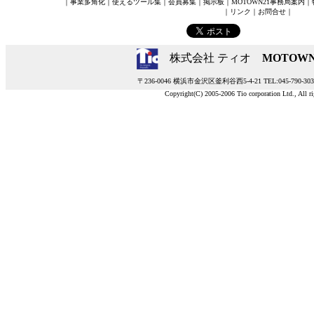
｜
事業多角化
｜
使えるツール集
｜
会員募集
｜
掲示板
｜
MOTOWN21事務局案内
｜
｜
リンク
｜
お問合せ
｜
株式会社 ティオ
MOTOWN
〒236-0046 横浜市金沢区釜利谷西5-4-21 TEL:045-790-3037
Copyright(C) 2005-2006 Tio corporation Ltd., All ri