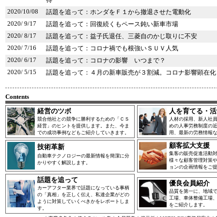
得
2020/10/08
話題を追って：ホンダをＦ１から撤退させた電動化
2020/ 9/17
話題を追って：回復続くもペース鈍い新車市場
2020/ 8/17
話題を追って：益子氏退任、三菱自のかじ取りに不安
2020/ 7/16
話題を追って：コロナ禍でも根強いＳＵＶ人気
2020/ 6/17
話題を追って：コロナの影響 いつまで？
2020/ 5/15
話題を追って：４月の新車販売が３割減。コロナ影響顕在化
Contents
経営のツボ
人を育てる・活
競合他社との競争に勝利するための「ＣＳ
人材の採用、新人社
経営」のヒントを提供します。また、今ま
めの人事労務制度の
での成功事例などもご紹介していきます。
用、最新の労務情報
顧客拡大支援
技術革新
集客の販売促進活動
自動車テクノロジーの最新情報を簡潔に分
様々な顧客管理対策
かりやすく解説します。
ョンの企画情報をご
話題を追って
優良会員紹介
カーアフター業界で話題になっている事柄
品質を第一に、地域
の「真相」を正しく伝え、私達企業がどの
工場、車体整備工場
ように対策していくべきかをレポートしま
をご紹介します。
す。