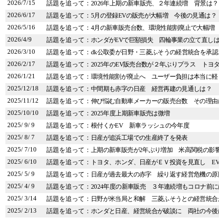
2026/7/15
話題を追って：
2026年上期の新車販売、２年連続増 背景は？
2026/6/17
話題を追って：
5月の登録EVの販売が大幅増 今後の見通は？
2026/5/16
話題を追って：
4月の新車販売台数、環境性能割廃止で大幅増
2026/4/9
話題を追って：
ホンダがEVで巨額損失 四輪事業の立て直し
2026/3/10
話題を追って：
dk公取委が日野・三菱ふそうの経営統合を承
2026/2/17
話題を追って：
2025年のEV販売台数が２年ぶりプラス トヨ
2026/1/21
話題を追って：
環境性能割が廃止へ ユーザー負担は本当に軽
2025/12/18
話題を追って：
中間期も赤字の日産 経営再建の見通しは？
2025/11/12
話題を追って：
伸び悩む自動車メーカーの販売台数 その理由
2025/10/10
話題を追って：
2025年度上期新車販売は微増
2025/ 9/ 9
話題を追って：
根付くかEV 新車ラッシュの今年度
2025/ 8/ 7
話題を追って：
日産が追浜工場での生産終了を発表
2025/ 7/10
話題を追って：
上期の新車販売が2年ぶり増加 米高関税の影
2025/ 6/10
話題を追って：
トヨタ、ホンダ、日産がＥＶ投資を見直し E
2025/ 5/ 9
話題を追って：
日産が過去最大の赤字 繰り返す経営危機の原
2025/ 4/ 9
話題を追って：
2024年度の新車販売 ３年連続増もコロナ前
2025/ 3/14
話題を追って：
日野が米当局と和解 三菱ふそうとの経営統合
2025/ 2/13
話題を追って：
ホンダと日産、経営統合が破談に 両社の今後